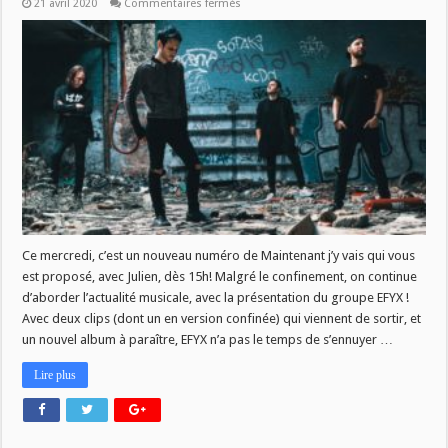
sur
21 avril 2020
Commentaires fermés
MJV
du
22/04
–
EFYX
Ce mercredi, c’est un nouveau numéro de Maintenant j’y vais qui vous
est proposé, avec Julien, dès 15h! Malgré le confinement, on continue
d’aborder l’actualité musicale, avec la présentation du groupe EFYX !
Avec deux clips (dont un en version confinée) qui viennent de sortir, et
un nouvel album à paraître, EFYX n’a pas le temps de s’ennuyer …
Lire plus