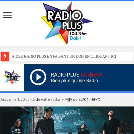
AIDEZ RADIO PLUS EN FAISANT UN DON EN CLIQUANT ICI
RADIO PLUS
En direct
Bien plus qu'une Radio
Accueil
»
L'actualité de votre radio
»
MJV du 22/04 – EFYX