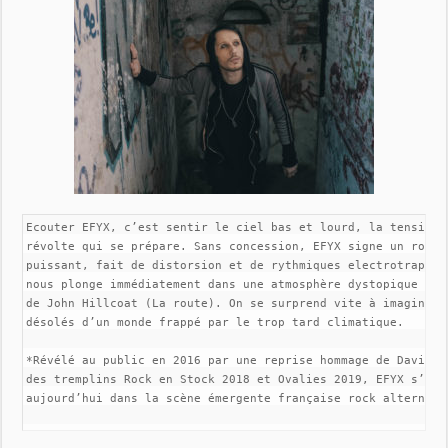
Ecouter EFYX, c’est sentir le ciel bas et lourd, la tension d
révolte qui se prépare. Sans concession, EFYX signe un rock h
puissant, fait de distorsion et de rythmiques electrotrap tex
nous plonge immédiatement dans une atmosphère dystopique dign
de John Hillcoat (La route). On se surprend vite à imaginer l
désolés d’un monde frappé par le trop tard climatique.

*Révélé au public en 2016 par une reprise hommage de David Bo
des tremplins Rock en Stock 2018 et Ovalies 2019, EFYX s’insc
aujourd’hui dans la scène émergente française rock alternativ