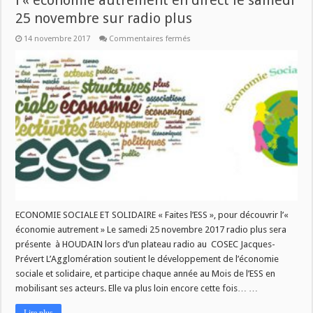
l’« économie autrement en direct le samedi
25 novembre sur radio plus
sur
14 novembre 2017
Commentaires fermés
Plateau
radio
Faites
l’ESS
»,
pour
découvrir
l’«
économie
autrement
en
direct
le
samedi
25
novembre
sur
radio
plus
ECONOMIE SOCIALE ET SOLIDAIRE « Faites l’ESS », pour découvrir l’«
économie autrement » Le samedi 25 novembre 2017 radio plus sera
présente à HOUDAIN lors d’un plateau radio au COSEC Jacques-
Prévert L’Agglomération soutient le développement de l’économie
sociale et solidaire, et participe chaque année au Mois de l’ESS en
mobilisant ses acteurs. Elle va plus loin encore cette fois… …