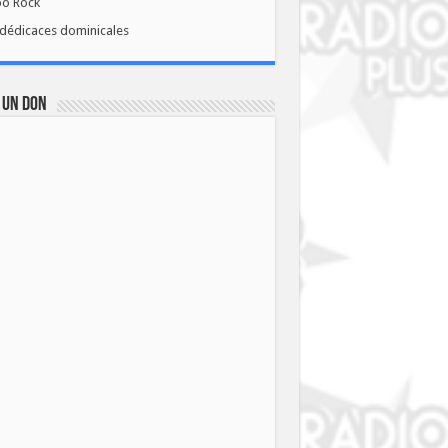
bo Rock
dédicaces dominicales
 UN DON