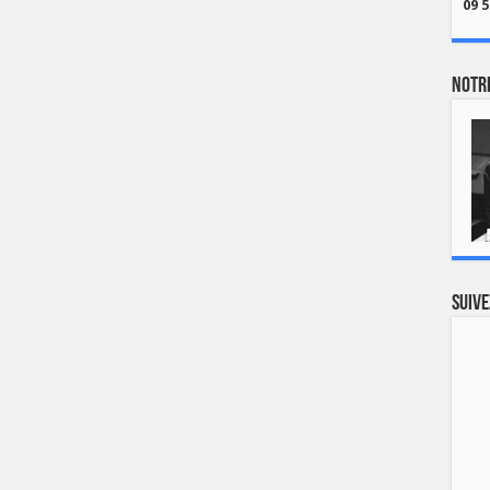
09 5
Notre
Suive