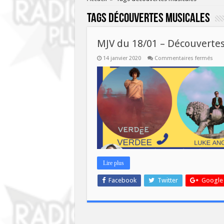
Tags
découvertes musicales
MJV du 18/01 – Découverte
sur
14 janvier 2020
Commentaires fermés
MJV
du
18/0
–
Déco
mus
Lire plus
Facebook
Twitter
Google