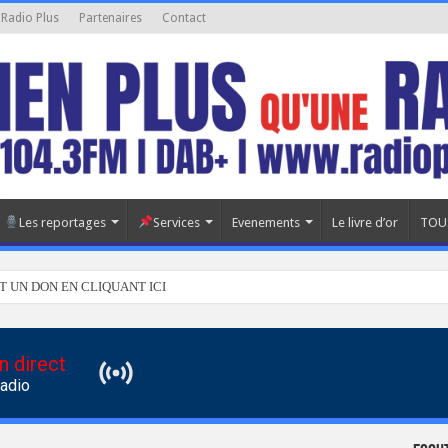
 Radio Plus
Partenaires
Contact
Les reportages
Services
Evenements
Le livre d’or
TOU
T UN DON EN CLIQUANT ICI
n direct
Radio