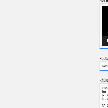
Nos a
Lect
vidé
Podca
Nos 
Radio
Plus
fm ,
ou s
ios 
N'hé