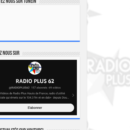
ez nous sur TuneIn
z nous sur