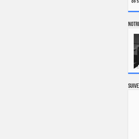
09 5
Notre
Suive