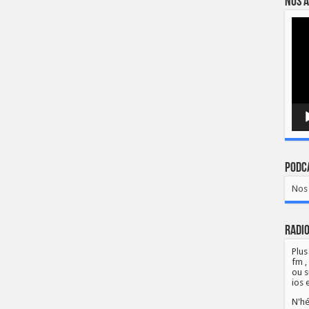
Nos a
Lect
vidé
Podca
Nos 
Radio
Plus
fm ,
ou s
ios 
N'hé