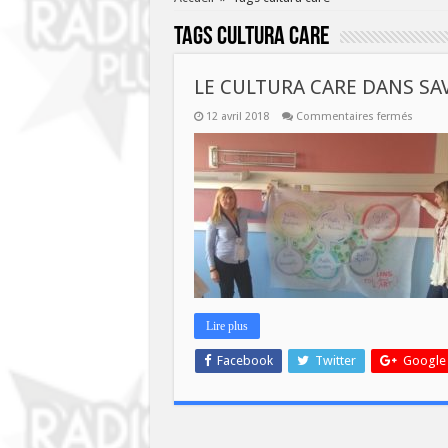
Tags
cultura care
LE CULTURA CARE DANS SAV
sur
12 avril 2018
Commentaires fermés
LE
CULTU
CARE
DANS
SAVOI
PLUS
A
11H
Lire plus
Facebook
Twitter
Google