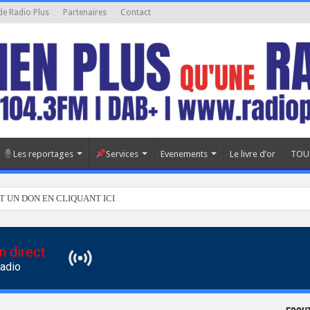
de Radio Plus
Partenaires
Contact
Les reportages
Services
Evenements
Le livre d’or
TOU
T UN DON EN CLIQUANT ICI
n direct
Radio