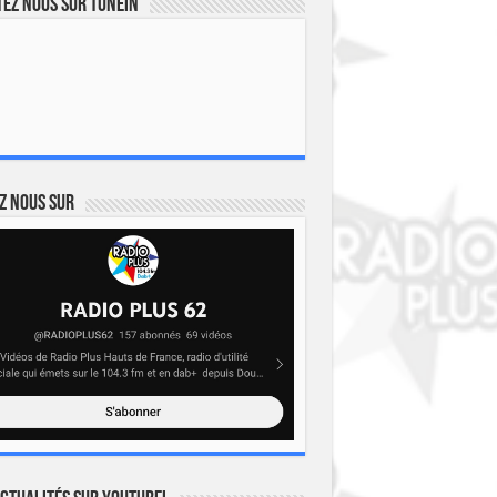
ez nous sur TuneIn
z nous sur