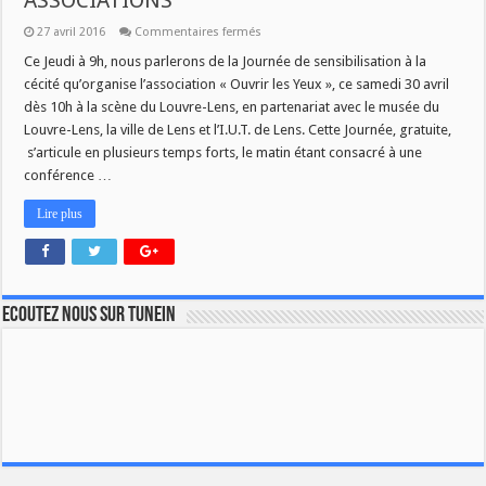
ASSOCIATIONS
sur
27 avril 2016
Commentaires fermés
OUVRIR
LES
Ce Jeudi à 9h, nous parlerons de la Journée de sensibilisation à la
YEUX
cécité qu’organise l’association « Ouvrir les Yeux », ce samedi 30 avril
DANS
FREQUENCE
dès 10h à la scène du Louvre-Lens, en partenariat avec le musée du
ASSOCIATIONS
Louvre-Lens, la ville de Lens et l’I.U.T. de Lens. Cette Journée, gratuite,
s’articule en plusieurs temps forts, le matin étant consacré à une
conférence …
Lire plus
Ecoutez nous sur TuneIn