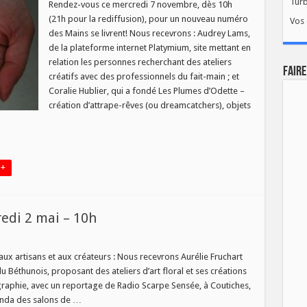
Tur
ains
Rendez-vous ce mercredi 7 novembre, dès 10h
e
(21h pour la rediffusion), pour un nouveau numéro
Vos 
vrent
des Mains se livrent! Nous recevrons : Audrey Lams,
ouveau
de la plateforme internet Platymium, site mettant en
uméro,
e
relation les personnes recherchant des ateliers
ercredi
FAIRE
créatifs avec des professionnels du fait-main ; et
ovembre!
Coralie Hublier, qui a fondé Les Plumes d’Odette –
création d’attrape-rêves (ou dreamcatchers), objets
 +
redi 2 mai – 10h
ux artisans et aux créateurs : Nous recevrons Aurélie Fruchart
du Béthunois, proposant des ateliers d’art floral et ses créations
igraphie, avec un reportage de Radio Scarpe Sensée, à Coutiches,
i
genda des salons de …