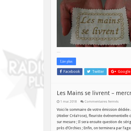
M
s
li
–
n
n
c
m
7
n
…
Lire plus
Facebook
Twitter
Google
Les Mains se livrent – merc
sur
1 mai 2018
Commentaires fermés
Les
Mains
Voici le sommaire de votre émission dédiée a
se
(Atelier Créa’rose), fleuriste événementielle 
livrent
–
sur mesure ; Il sera ensuite question de sér
mercred
près d’Orchies ; Enfin, on terminera par l’a
2