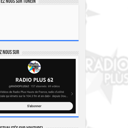
ez nous sur TuneIn
z nous sur