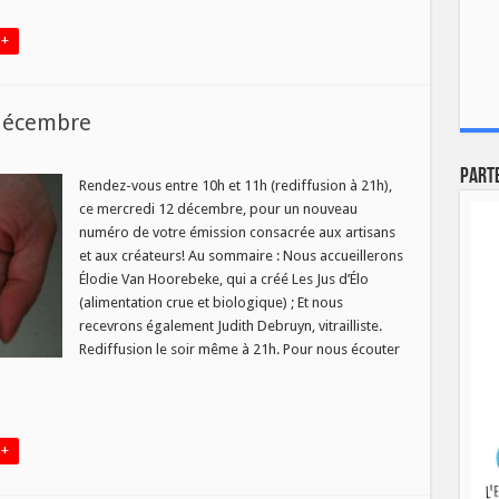
 +
 décembre
sur
Les
Part
Mains
Rendez-vous entre 10h et 11h (rediffusion à 21h),
se
ce mercredi 12 décembre, pour un nouveau
ivrent
du
numéro de votre émission consacrée aux artisans
12
et aux créateurs! Au sommaire : Nous accueillerons
décembre
Élodie Van Hoorebeke, qui a créé Les Jus d’Élo
(alimentation crue et biologique) ; Et nous
recevrons également Judith Debruyn, vitrailliste.
Rediffusion le soir même à 21h. Pour nous écouter
 +