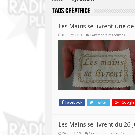
Tags
créatrice
Les Mains se livrent une der
sur
8 juillet 2019
Commentaires fermés
Les
Mains
se
livrent
une
derniè
fois
avant
les
vacanc
Facebook
Twitter
Google
Les Mains se livrent du 26 j
sur
24 juin 2019
Commentaires fermés