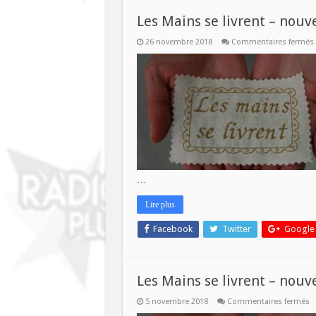
Les Mains se livrent – nou
26 novembre 2018
Commentaires fermés
…
Lire plus
Facebook
Twitter
Google
Les Mains se livrent – nou
s
5 novembre 2018
Commentaires fermés
L