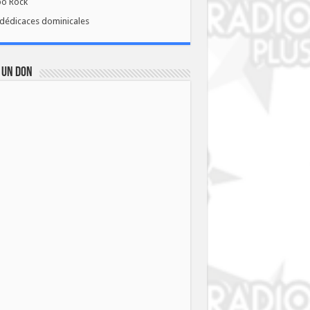
bo Rock
dédicaces dominicales
 UN DON