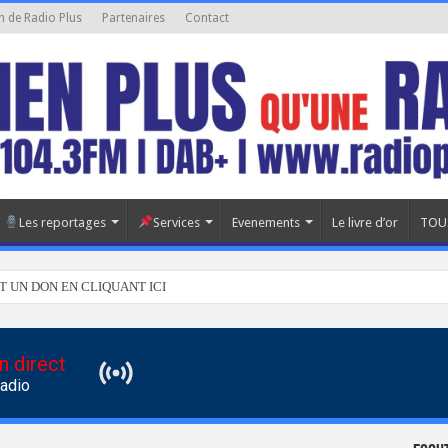
n de Radio Plus
Partenaires
Contact
Les reportages
Services
Evenements
Le livre d’or
TOU
T UN DON EN CLIQUANT ICI
n direct
Radio