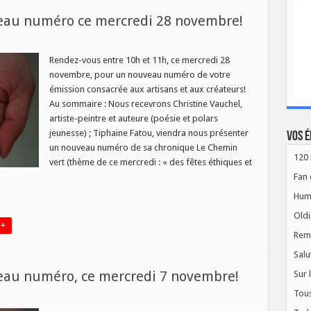
veau numéro ce mercredi 28 novembre!
sur
Les
Mains
Rendez-vous entre 10h et 11h, ce mercredi 28
se
novembre, pour un nouveau numéro de votre
livrent
–
émission consacrée aux artisans et aux créateurs!
nouveau
Au sommaire : Nous recevrons Christine Vauchel,
numéro
ce
artiste-peintre et auteure (poésie et polars
mercredi
28
jeunesse) ; Tiphaine Fatou, viendra nous présenter
Vos é
novembre!
un nouveau numéro de sa chronique Le Chemin
120 
vert (thème de ce mercredi : « des fêtes éthiques et
Fan 
Hum
Oldi
 +
Rem
Salu
veau numéro, ce mercredi 7 novembre!
Sur 
Tous
ur
es