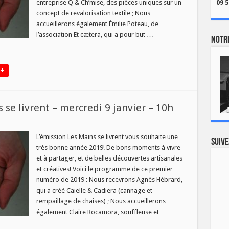
entreprise Q & Ch’mise, des pièces uniques sur un
09 5
concept de revalorisation textile ; Nous
accueillerons également Émilie Poteau, de
l’association Et cætera, qui a pour but …
Notre
 +
e livrent – mercredi 9 janvier – 10h
eau
ro
L’émission Les Mains se livrent vous souhaite une
Suive
très bonne année 2019! De bons moments à vivre
s
et à partager, et de belles découvertes artisanales
t
et créatives! Voici le programme de ce premier
edi
numéro de 2019 : Nous recevrons Agnès Hébrard,
r
qui a créé Caielle & Cadiera (cannage et
rempaillage de chaises) ; Nous accueillerons
également Claire Rocamora, souffleuse et …