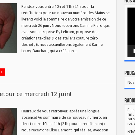
Nos a
Rendez-vous entre 10h et 11h (21h pour la
Lect
rediffusion) pour un nouveau numéro des Mains se
vidé
livrent! Voici le sommaire de votre émission de ce
mercredi 26 juin : Nous recevrons Camille Plard qui,
avec son entreprise By Lelicam, propose des
créations textiles & des ateliers couture zéro
déchet ; Et nous accueillerons également Karine
Leroy-Bauchart, qui a créé son …
 +
Podca
Nos 
retour ce mercredi 12 juin!
Radio
Plus
Heureux de vous retrouver, après une longue
fm ,
absence! Au sommaire de ce nouveau numéro, en
»
ou s
ios 
direct entre 10h et 11h (21h pour la rediffusion) :
Nous recevrons Élise Demont, qui réalise, avec son
N'hé
di