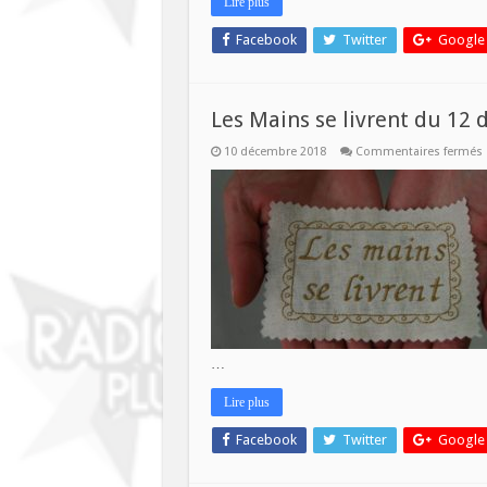
Lire plus
Facebook
Twitter
Google
Les Mains se livrent du 12
10 décembre 2018
Commentaires fermés
l
…
Lire plus
Facebook
Twitter
Google