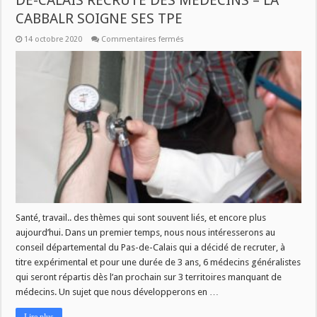
DE-CALAIS RECRUTE DES MEDECINS – LA
CABBALR SOIGNE SES TPE
sur
14 octobre 2020
Commentaires fermés
CE
JEUDI
A
11H
DANS
SAVOIR
PLUS
:
LE
PAS-
DE-
CALAIS
RECRUTE
DES
MEDECINS
–
LA
CABBALR
SOIGNE
Santé, travail.. des thèmes qui sont souvent liés, et encore plus
SES
aujourd’hui. Dans un premier temps, nous nous intéresserons au
TPE
conseil départemental du Pas-de-Calais qui a décidé de recruter, à
titre expérimental et pour une durée de 3 ans, 6 médecins généralistes
qui seront répartis dès l’an prochain sur 3 territoires manquant de
médecins. Un sujet que nous développerons en …