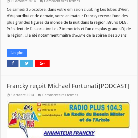
sur
25 octobre 2014
Commentaires fermés
Francky
recoit
Ce samedi 25 octobre, dans votre émission clubbing Les tubes d’Hier,
Bruno
d’Aujourdhui et de demain, votre animateur Francky recevra l’une des
DLG
plus grandes figures du monde de la nuit dans la région, Bruno DLG.
Président de l’association Les Z’immortels et l’un des plus grands DJ de
la région. Il a été notamment maître d’œuvre de la soirée des 30 ans
…
Lire plus
Francky reçoit Michaël Fortunati[PODCAST]
sur
6 octobre 2014
Commentaires fermés
Francky
reçoit
Michaël
Fortunati[PODCAST]