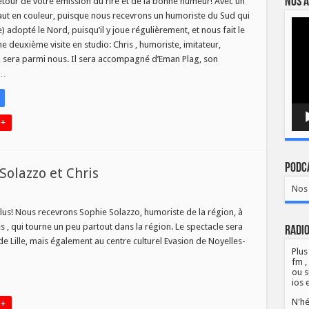
Nos a
tour de votre émission du rire et de la bonne humeur! Avec un
ut en couleur, puisque nous recevrons un humoriste du Sud qui
Lect
) adopté le Nord, puisqu’il y joue régulièrement, et nous fait le
vidé
une deuxième visite en studio: Chris , humoriste, imitateur,
 sera parmi nous. Il sera accompagné d’Eman Plag, son
 …
 +
Podca
Solazzo et Chris
Nos 
ur
umour
lus
us! Nous recevrons Sophie Solazzo, humoriste de la région, à
coit
 , qui tourne un peu partout dans la région. Le spectacle sera
ophie
Radio
olazzo
e Lille, mais également au centre culturel Evasion de Noyelles-
Plus
hris
fm ,
ou s
ios 
N'hé
 +