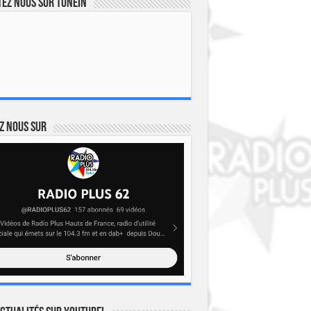
ez nous sur TuneIn
z nous sur