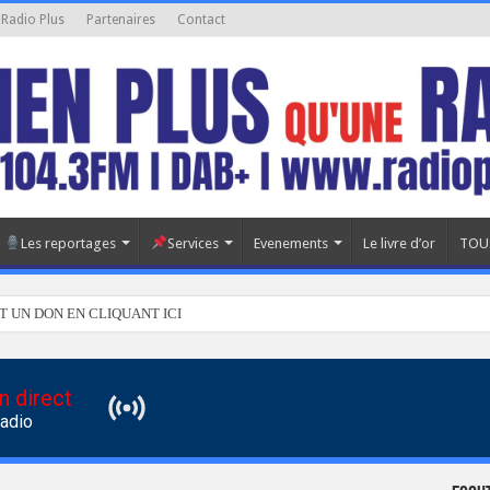
 Radio Plus
Partenaires
Contact
Les reportages
Services
Evenements
Le livre d’or
TOU
T UN DON EN CLIQUANT ICI
n direct
Radio