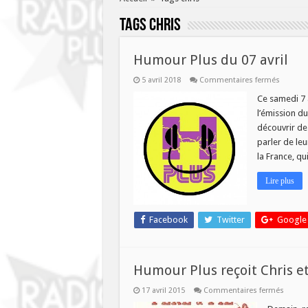
Tags
chris
Humour Plus du 07 avril
sur
5 avril 2018
Commentaires fermés
Humou
Plus
Ce samedi 7 a
du
l’émission du
07
avril
découvrir de
parler de leu
la France, q
Lire plus
Facebook
Twitter
Google
Humour Plus reçoit Chris e
sur
17 avril 2015
Commentaires fermés
Humo
Plus