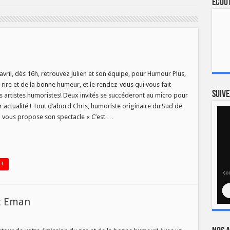
Ecout
r
vril, dès 16h, retrouvez Julien et son équipe, pour Humour Plus,
 rire et de la bonne humeur, et le rendez-vous qui vous fait
Suive
s artistes humoristes! Deux invités se succéderont au micro pour
r actualité ! Tout d’abord Chris, humoriste originaire du Sud de
ui vous propose son spectacle « C’est …
 +
t Eman
ur