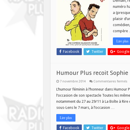
Demain, re
reçoit
numéro ha
Chris
et
a (presque
Eman
plaisir d’
comédien,
compère
Lire plus
Facebook
Twitter
Google
Humour Plus recoit Sophie 
s
7 novembre 2014
Commentaires fermés
H
P
L’humour féminin à l’honneur dans Humour Pl
re
l’occasion de son spectacle Toutes les mêmes
S
S
notamment du 27 au 29/11 à La Boîte à Rire d
et
sous-Lens le 7 mars, à l’occasion …
C
Lire plus
Facebook
Twitter
Google