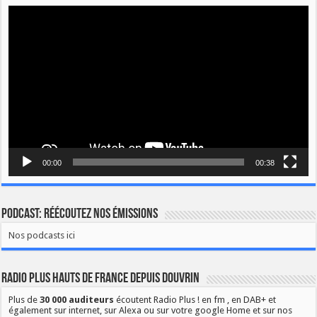
Lecteur
vidéo
00:00
00:38
Podcast: Réécoutez nos émissions
Nos podcasts ici
Radio Plus Hauts de France depuis Douvrin
Plus de
30 000 auditeurs
écoutent Radio Plus ! en fm , en DAB+ et
également sur internet, sur Alexa ou sur votre google Home et sur nos