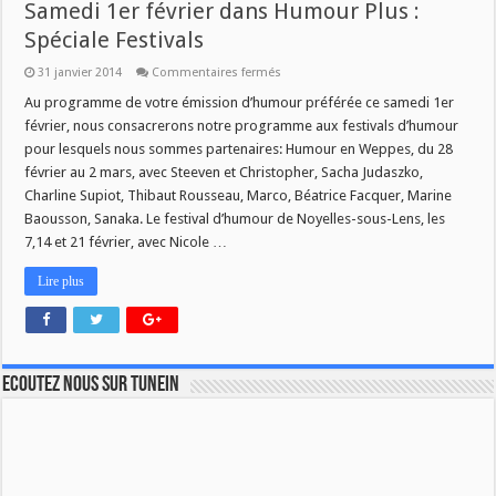
Samedi 1er février dans Humour Plus :
Spéciale Festivals
sur
31 janvier 2014
Commentaires fermés
Samedi
1er
Au programme de votre émission d’humour préférée ce samedi 1er
février
février, nous consacrerons notre programme aux festivals d’humour
dans
Humour
pour lesquels nous sommes partenaires: Humour en Weppes, du 28
Plus
février au 2 mars, avec Steeven et Christopher, Sacha Judaszko,
:
Spéciale
Charline Supiot, Thibaut Rousseau, Marco, Béatrice Facquer, Marine
Festivals
Baousson, Sanaka. Le festival d’humour de Noyelles-sous-Lens, les
7,14 et 21 février, avec Nicole …
Lire plus
Ecoutez nous sur TuneIn