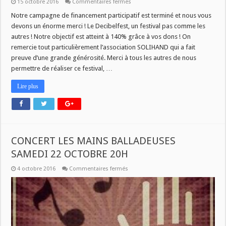
sur
15 octobre 2016
Commentaires fermés
[
DECIBELFEST
Notre campagne de financement participatif est terminé et nous vous
]
devons un énorme merci ! Le Decibelfest, un festival pas comme les
:
Merci
autres ! Notre objectif est atteint à 140% grâce à vos dons ! On
!!!
remercie tout particulièrement l’association SOLIHAND qui a fait
preuve d’une grande générosité. Merci à tous les autres de nous
permettre de réaliser ce festival, …
Lire plus
CONCERT LES MAINS BALLADEUSES
SAMEDI 22 OCTOBRE 20H
sur
4 octobre 2016
Commentaires fermés
CONCERT
LES
MAINS
BALLADEUSES
SAMEDI
22
OCTOBRE
20H