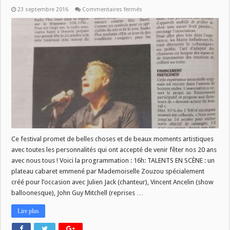
sur
23 septembre 2016
Commentaires fermés
VENEZ
FETER
LES
20
ANS
DE
RADIO
PLUS
samedi
22
octobre
avec
John
Mamann,
Eric
Baert,
Pascal
Beclin,
mlle
Ce festival promet de belles choses et de beaux moments artistiques
Zouzou
avec toutes les personnalités qui ont accepté de venir fêter nos 20 ans
avec nous tous ! Voici la programmation : 16h: TALENTS EN SCÈNE : un
plateau cabaret emmené par Mademoiselle Zouzou spécialement
créé pour l’occasion avec Julien Jack (chanteur), Vincent Ancelin (show
balloonesque), John Guy Mitchell (reprises …
Lire plus