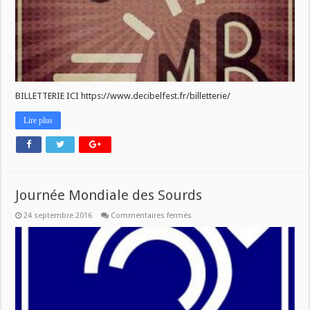
BILLETTERIE ICI https://www.decibelfest.fr/billetterie/
Lire plus
Journée Mondiale des Sourds
sur
24 septembre 2016
Commentaires fermés
Journée
Mondiale
des
Sourds