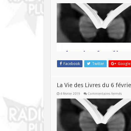
La
Vie
des
Livre
du
20
févri
Facebook
Twitter
Google
La Vie des Livres du 6 févrie
sur
4 février 2019
Commentaires fermés
La
Vie
des
Livres
du
6
février