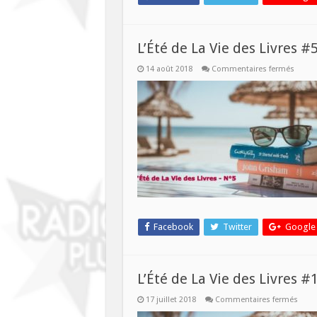
L’Été de La Vie des Livres #
sur
14 août 2018
Commentaires fermés
L’Été
de
La
Vie
des
Livres
#5
–
15
août
2018
Facebook
Twitter
Google
L’Été de La Vie des Livres #1
sur
17 juillet 2018
Commentaires fermés
L’Été