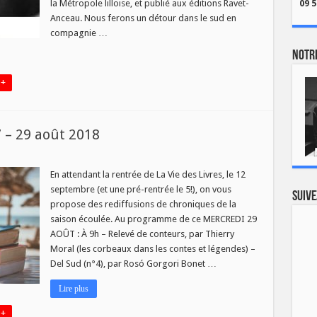
la Métropole lilloise, et publié aux éditions Ravet-
09 5
Anceau. Nous ferons un détour dans le sud en
compagnie …
Notre
 +
7 – 29 août 2018
En attendant la rentrée de La Vie des Livres, le 12
septembre (et une pré-rentrée le 5!), on vous
Suive
propose des rediffusions de chroniques de la
saison écoulée. Au programme de ce MERCREDI 29
AOÛT : À 9h – Relevé de conteurs, par Thierry
Moral (les corbeaux dans les contes et légendes) –
Del Sud (n°4), par Rosó Gorgori Bonet …
Lire plus
 +