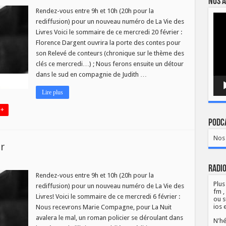
Nos a
Rendez-vous entre 9h et 10h (20h pour la
Lect
rediffusion) pour un nouveau numéro de La Vie des
vidé
s
Livres Voici le sommaire de ce mercredi 20 février :
Florence Dargent ouvrira la porte des contes pour
er
son Relevé de conteurs (chronique sur le thème des
clés ce mercredi…) ; Nous ferons ensuite un détour
dans le sud en compagnie de Judith …
Lire plus
 +
Podca
Nos 
r
Radio
Rendez-vous entre 9h et 10h (20h pour la
Plus
rediffusion) pour un nouveau numéro de La Vie des
fm ,
Livres! Voici le sommaire de ce mercredi 6 février :
ou s
ios 
Nous recevrons Marie Compagne, pour La Nuit
avalera le mal, un roman policier se déroulant dans
N'hé