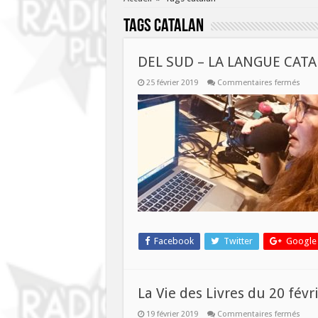
Tags
catalan
DEL SUD – LA LANGUE CAT
sur
25 février 2019
Commentaires fermés
DEL
SUD
–
LA
LAN
CATA
Facebook
Twitter
Google
La Vie des Livres du 20 févr
sur
19 février 2019
Commentaires fermés