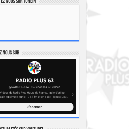
ez nous sur TuneIn
z nous sur