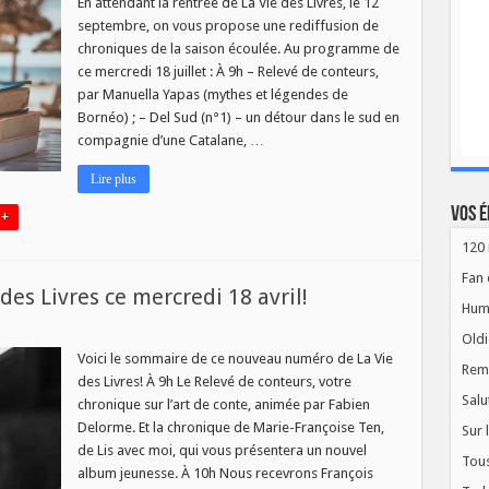
En attendant la rentrée de La Vie des Livres, le 12
septembre, on vous propose une rediffusion de
chroniques de la saison écoulée. Au programme de
s
ce mercredi 18 juillet : À 9h – Relevé de conteurs,
par Manuella Yapas (mythes et légendes de
t
Bornéo) ; – Del Sud (n°1) – un détour dans le sud en
compagnie d’une Catalane, …
Lire plus
Vos é
 +
120 
Fan 
s Livres ce mercredi 18 avril!
Hum
Oldi
au
o
Voici le sommaire de ce nouveau numéro de La Vie
Rem
des Livres! À 9h Le Relevé de conteurs, votre
Salu
chronique sur l’art de conte, animée par Fabien
Delorme. Et la chronique de Marie-Françoise Ten,
Sur 
de Lis avec moi, qui vous présentera un nouvel
di
Tous
album jeunesse. À 10h Nous recevrons François