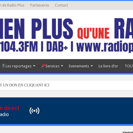
n de Radio Plus
Partenaires
Contact
Les reportages
Services
Evenements
Le livre d’or
TOU
T UN DON EN CLIQUANT ICI
n direct
Radio