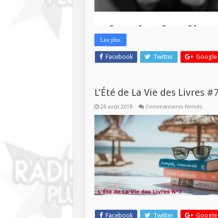
Lire plus
Facebook
Twitter
Google
L’Été de La Vie des Livres #
sur
28 août 2018
Commentaires fermés
L’Été
de
La
Vie
des
Livres
#7
–
29
août
2018
Facebook
Twitter
Google