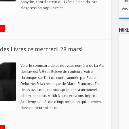
Tur
Annycke, coordinateur du 17ème Salon du livre
d’expression populaire et …
Vos 
 +
FAIRE
es Livres ce mercredi 28 mars!
eau
ro
Voici le sommaire de ce nouveau numéro de La Vie
des Livres! À 9h Le Relevé de conteurs, votre
chronique sur l’art de conte, animée par Fabien
Delorme. Et la chronique de Marie-Françoise Ten,
de Lis avec moi, qui vous présentera un nouvel
edi
album jeunesse. À 10h Nous recevrons Impro
Academy, une école d’improvisation qui intervient
dans plusieurs villes du …
 +