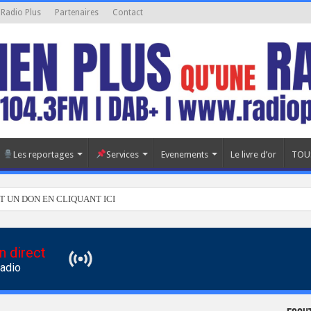
 Radio Plus
Partenaires
Contact
Les reportages
Services
Evenements
Le livre d’or
TOU
T UN DON EN CLIQUANT ICI
n direct
Radio