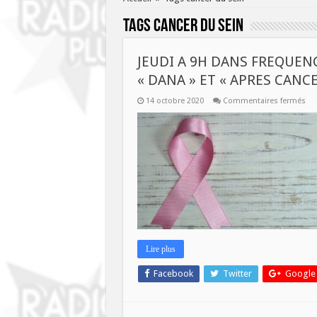
Tags
cancer du sein
JEUDI A 9H DANS FREQUENC
« DANA » ET « APRES CANCE
sur
14 octobre 2020
Commentaires fermés
JEU
A
9H
DA
FR
AS
:
LES
AS
« 
ET
« 
CA
Lire plus
Facebook
Twitter
Google