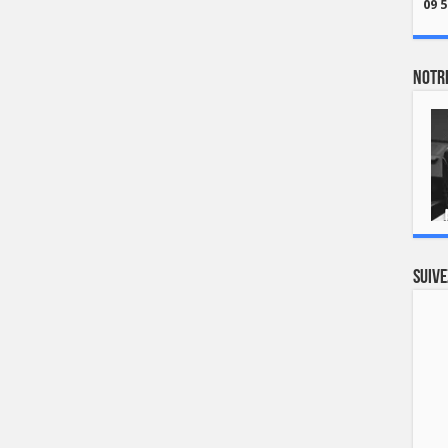
09 5
Notre
Suive