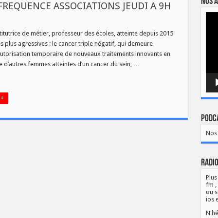
Nos a
 FREQUENCE ASSOCIATIONS JEUDI A 9H
Lect
vidé
titutrice de métier, professeur des écoles, atteinte depuis 2015
s plus agressives : le cancer triple négatif, qui demeure
l’autorisation temporaire de nouveaux traitements innovants en
 d’autres femmes atteintes d’un cancer du sein, …
 +
Podca
Nos 
Radio
Plus
fm ,
ou s
ios 
N'hé