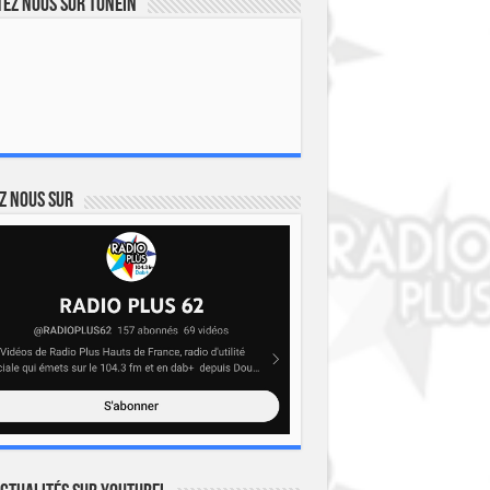
ez nous sur TuneIn
z nous sur