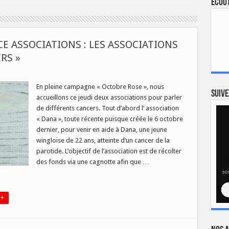
Ecout
E ASSOCIATIONS : LES ASSOCIATIONS
RS »
DI
En pleine campagne « Octobre Rose », nous
Suive
accueillons ce jeudi deux associations pour parler
NS
EQUENCE
de différents cancers. Tout d’abord l’ association
SOCIATIONS
« Dana », toute récente puisque créée le 6 octobre
dernier, pour venir en aide à Dana, une jeune
SOCIATIONS
DANA »
wingloise de 22 ans, atteinte d’un cancer de la
parotide. L’objectif de l’association est de récolter
APRES
NCERS »
des fonds via une cagnotte afin que …
 +