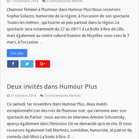
sur
7 novembre 2014
Commentaires fermés
Humour
Plus
L’humour féminin à l’honneur dans Humour Plus! Nous recevrons
recoit
Sophie Solazzo, humoriste de la région, à l’occasion de son spectacle
Sophie
Solazzo
Toutes les mêmes , qui tourne un peu partout dans la région. Le
et
spectacle sera notamment du 27 au 29/11 à La Boîte à Rire de Lille,
Chris
mais également au centre culturel Evasion de Noyelles-sous-Lens le 7
mars, à l’occasion …
Lire plus
Deux invités dans Humour Plus
sur
31 octobre 2014
Commentaires fermés
Deux
invités
Ce samedi 1er novembre dans Humour Plus, deux invités
dans
exceptionnels! L’un des rois de l’humour noir, qui cartonne avec son
Humour
Plus
spectacle Au Parloir : nous aurons en interview Antoine Schoumsky ,
aperçu également dans l’émission On ne demande qu’a en rire. Et nous
recevrons également Seb Martinez, comédien, humoriste, et patron du
comedy club lillois La boite à Rire. Il …