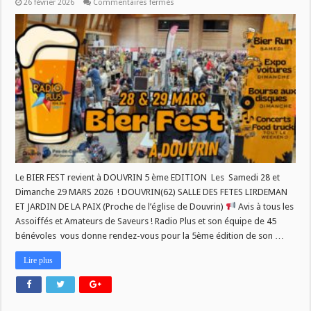
sur
26 février 2026
Commentaires fermés
BIER
FEST
28
ET
29
MARS
C’EST
BIENTOT
!!
Le BIER FEST revient à DOUVRIN 5 ème EDITION Les Samedi 28 et
Dimanche 29 MARS 2026 ! DOUVRIN(62) SALLE DES FETES LIRDEMAN
ET JARDIN DE LA PAIX (Proche de l’église de Douvrin)
Avis à tous les
Assoiffés et Amateurs de Saveurs ! Radio Plus et son équipe de 45
bénévoles vous donne rendez-vous pour la 5ème édition de son …
Lire plus