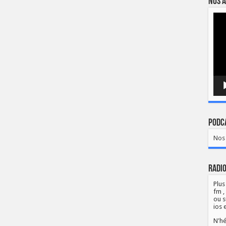
Nos a
Lect
vidé
Podca
Nos 
Radio
Plus
fm ,
ou s
ios 
N'hé