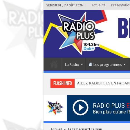
Actualité
Présentatio
VENDREDI , 7 AOÛT 2026
La Radio
Les programmes
Flash info
AIDEZ RADIO PLUS EN FAISAN
RADIO PLUS
E
Bien plus qu'une 
Accueil
»
Tags bernard cailliau