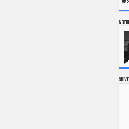
09 5
Notre
Suive