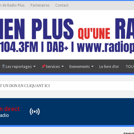
n de Radio Plus
Partenaires
Contact
Les reportages
Services
Evenements
Le livre d’or
TOU
T UN DON EN CLIQUANT ICI
n direct
Radio