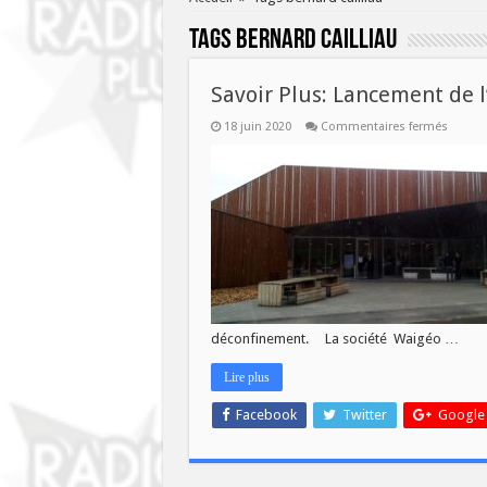
Tags
bernard cailliau
Savoir Plus: Lancement de l
sur
18 juin 2020
Commentaires fermés
Savoir
Plus:
Lance
de
l’appli
My
Olhain
déconfinement. La société Waigéo …
Lire plus
Facebook
Twitter
Google