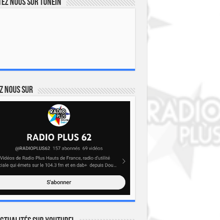
ez nous sur TuneIn
z nous sur