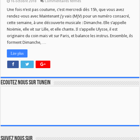
sur
16 octobre 2018
Commentaires fermés
MJV
du
Une fois n’est pas coutume, c’est mercredi dès 15h, que vous avez
17/10
rendez-vous avec Maintenant j’y vais (MJV) pour un numéro consacré,
:
Dimanche
cette semaine, à une découverte musicale : Dimanche. Elle s’appelle
Noëmie, elle vit sur Lille, et elle chante. Il s’appelle Ulysse, il est
originaire du coin mais vit sur Paris, et balance les instrus. Ensemble, ils
forment Dimanche, …
Lire plus
Ecoutez nous sur TuneIn
Suivez nous sur