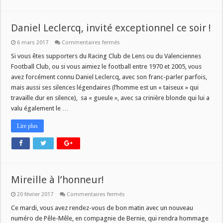
Daniel Leclercq, invité exceptionnel ce soir !
sur
6 mars 2017
Commentaires fermés
Daniel
Leclercq,
Si vous êtes supporters du Racing Club de Lens ou du Valenciennes
invité
Football Club, ou si vous aimiez le football entre 1970 et 2005, vous
exceptionnel
ce
avez forcément connu Daniel Leclercq, avec son franc-parler parfois,
soir
mais aussi ses silences légendaires (l’homme est un « taiseux » qui
!
travaille dur en silence), sa « gueule », avec sa crinière blonde qui lui a
valu également le …
Lire plus
Mireille à l’honneur!
sur
20 février 2017
Commentaires fermés
Mireille
à
Ce mardi, vous avez rendez-vous de bon matin avec un nouveau
l’honneur!
numéro de Pêle-Mêle, en compagnie de Bernie, qui rendra hommage