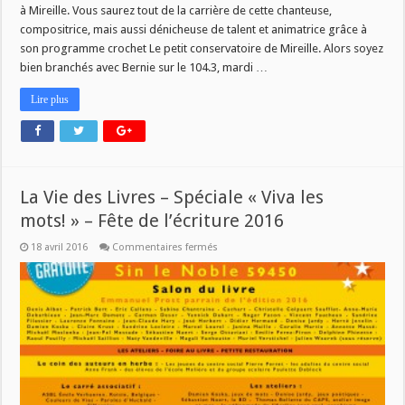
à Mireille. Vous saurez tout de la carrière de cette chanteuse,
compositrice, mais aussi dénicheuse de talent et animatrice grâce à
son programme crochet Le petit conservatoire de Mireille. Alors soyez
bien branchés avec Bernie sur le 104.3, mardi …
Lire plus
La Vie des Livres – Spéciale « Viva les
mots! » – Fête de l’écriture 2016
sur
18 avril 2016
Commentaires fermés
La
Vie
des
Livres
–
Spéciale
« Viva
les
mots! »
–
Fête
de
l’écriture