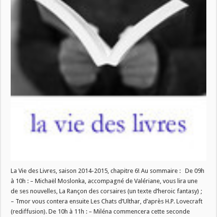
Livres
ce
mercredi
12
novembre!
La Vie des Livres, saison 2014-2015, chapitre 6! Au sommaire : De 09h
à 10h : – Michaël Moslonka, accompagné de Valériane, vous lira une
de ses nouvelles, La Rançon des corsaires (un texte d’heroic fantasy) ;
– Tmor vous contera ensuite Les Chats d’Ulthar, d’après H.P. Lovecraft
(rediffusion). De 10h à 11h : – Miléna commencera cette seconde