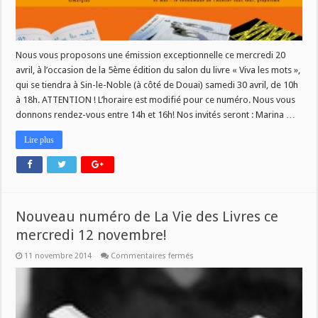
2016
Nous vous proposons une émission exceptionnelle ce mercredi 20
avril, à l’occasion de la 5ème édition du salon du livre « Viva les mots »,
qui se tiendra à Sin-le-Noble (à côté de Douai) samedi 30 avril, de 10h
à 18h. ATTENTION ! L’horaire est modifié pour ce numéro. Nous vous
donnons rendez-vous entre 14h et 16h! Nos invités seront : Marina …
Lire plus
Nouveau numéro de La Vie des Livres ce
mercredi 12 novembre!
sur
11 novembre 2014
Commentaires fermés
Nouveau
numéro
de
La
Vie
des