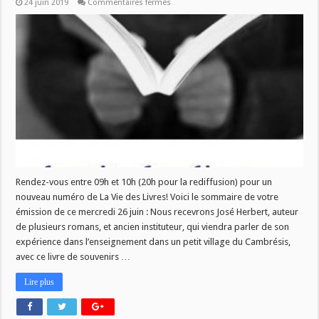
sur
24 juin 2019
Commentaires fermés
La
Vie
des
Livres
du
26
juin
Rendez-vous entre 09h et 10h (20h pour la rediffusion) pour un
nouveau numéro de La Vie des Livres! Voici le sommaire de votre
émission de ce mercredi 26 juin : Nous recevrons José Herbert, auteur
de plusieurs romans, et ancien instituteur, qui viendra parler de son
expérience dans l’enseignement dans un petit village du Cambrésis,
avec ce livre de souvenirs …
Lire plus