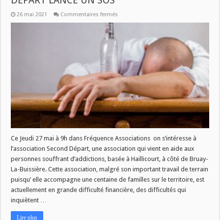
DEPART LANCE UN SOS
sur
26 mai 2021
Commentaires fermés
L’
ASSOCIATION
DE
PREVENTION
SECOND
DEPART
LANCE
UN
SOS
Ce Jeudi 27 mai à 9h dans Fréquence Associations on s’intéresse à
l’association Second Départ, une association qui vient en aide aux
personnes souffrant d’addictions, basée à Haillicourt, à côté de Bruay-
La-Buissière. Cette association, malgré son important travail de terrain
puisqu’ elle accompagne une centaine de familles sur le territoire, est
actuellement en grande difficulté financière, des difficultés qui
inquiètent …
Lire plus