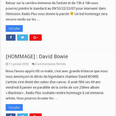
Bowie
Retour sur la carrière immense de l’artiste et de 15h à 16h vous
!
pourrez joindre le standard au 09/52/22/22/07 pour intervenir dans
l’émission. Radio Plus vous donne la parole
Un bel hommage sera
encore rendu sur les …
Lire plus
[HOMMAGE] : David Bowie
sur
11 janvier 2016
Commentaires fermés
[HOMMAGE]
:
Nous l’avons appris tôt ce matin, c’est avec grande tristesse que nous
David
vous annonçons le décès du légendaire chanteur David BOWIE.
Bowie
L’artiste s’est éteint des suites d’un cancer. Il avait fêté ses 69 ans
vendredi 8 janvier en parallèle de la sortie de son 25ème album
« Blackstar« . Radio Plus souhaite rendre hommage à cet immense
artiste. Vous pourrez écouter les …
Lire plus