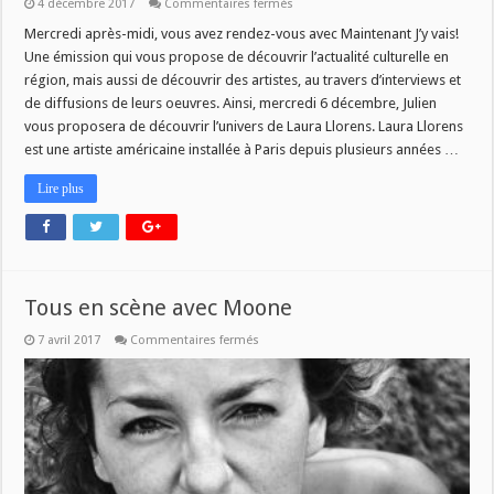
sur
4 décembre 2017
Commentaires fermés
MJV
du
Mercredi après-midi, vous avez rendez-vous avec Maintenant J’y vais!
6/12
Une émission qui vous propose de découvrir l’actualité culturelle en
:
Laura
région, mais aussi de découvrir des artistes, au travers d’interviews et
Llorens
de diffusions de leurs oeuvres. Ainsi, mercredi 6 décembre, Julien
vous proposera de découvrir l’univers de Laura Llorens. Laura Llorens
est une artiste américaine installée à Paris depuis plusieurs années …
Lire plus
Tous en scène avec Moone
sur
7 avril 2017
Commentaires fermés
Tous
en
scène
avec
Moone