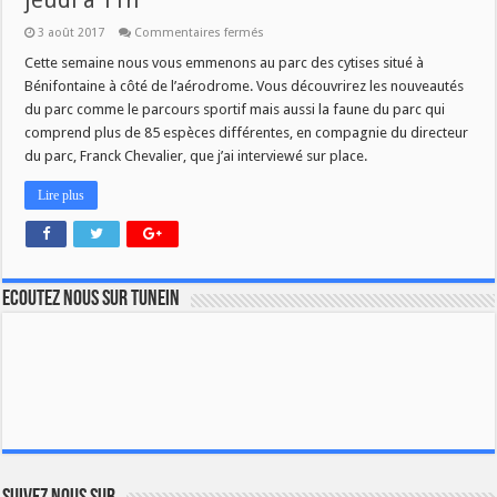
jeudi à 11h
sur
3 août 2017
Commentaires fermés
Visite
du
Cette semaine nous vous emmenons au parc des cytises situé à
parc
Bénifontaine à côté de l’aérodrome. Vous découvrirez les nouveautés
des
cytises
du parc comme le parcours sportif mais aussi la faune du parc qui
dans
comprend plus de 85 espèces différentes, en compagnie du directeur
Savoir
Plus
du parc, Franck Chevalier, que j’ai interviewé sur place.
jeudi
à
11h
Lire plus
Ecoutez nous sur TuneIn