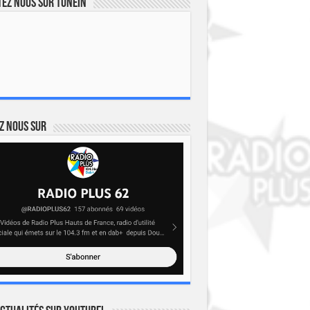
ez nous sur TuneIn
z nous sur