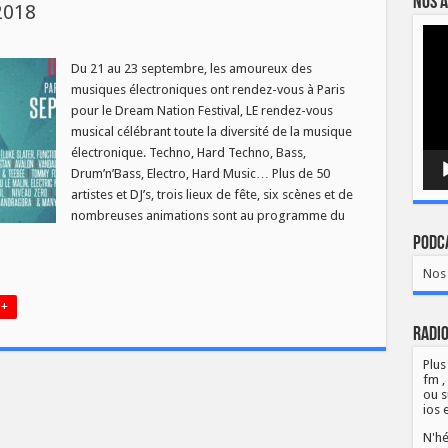
Nos a
2018
Lect
vidé
DA]
M
Du 21 au 23 septembre, les amoureux des
N
musiques électroniques ont rendez-vous à Paris
pour le Dream Nation Festival, LE rendez-vous
musical célébrant toute la diversité de la musique
électronique. Techno, Hard Techno, Bass,
Drum’n’Bass, Electro, Hard Music… Plus de 50
artistes et DJ’s, trois lieux de fête, six scènes et de
nombreuses animations sont au programme du
Podca
Nos 
 +
Radio
Plus
fm ,
ou s
ios 
N'hé