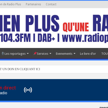
on de Radio Plus
Partenaires
Contact
Les reportages
Services
Evenements
Le livre d’or
TOU
T UN DON EN CLIQUANT ICI
n direct
Radio