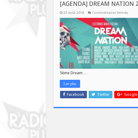
[AGENDA] DREAM NATION 
sur
20 août 2018
Commentaires fermés
[AGEN
DREA
NATIO
2018
5ème Dream …
Lire plus
Facebook
Twitter
Google