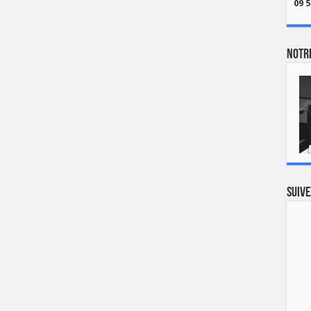
09 5
Notre
Suive