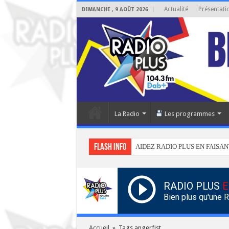
Actualité
Présentati
DIMANCHE , 9 AOÛT 2026
La Radio
Les programmes
Flash info
AIDEZ RADIO PLUS EN FAISAN
RADIO PLUS
E
Bien plus qu'une 
Accueil
»
Tags angerfist