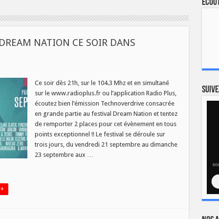
Ecout
DREAM NATION CE SOIR DANS
ur
GAGNEZ
VOS
Ce soir dès 21h, sur le 104.3 Mhz et en simultané
LACES
Suive
sur le www.radioplus.fr ou l’application Radio Plus,
POUR
DREAM
écoutez bien l’émission Technoverdrive consacrée
ATION
en grande partie au festival Dream Nation et tentez
E
OIR
de remporter 2 places pour cet évènement en tous
DANS
TECHNOVERDRIVE
points exceptionnel !! Le festival se déroule sur
trois jours, du vendredi 21 septembre au dimanche
23 septembre aux …
 +