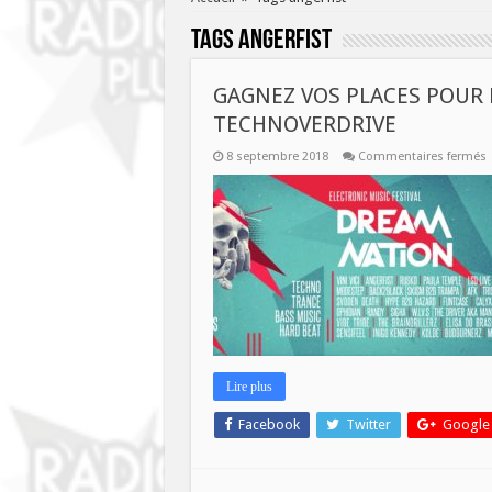
Tags
angerfist
GAGNEZ VOS PLACES POUR 
TECHNOVERDRIVE
s
8 septembre 2018
Commentaires fermés
P
N
C
S
Lire plus
Facebook
Twitter
Google