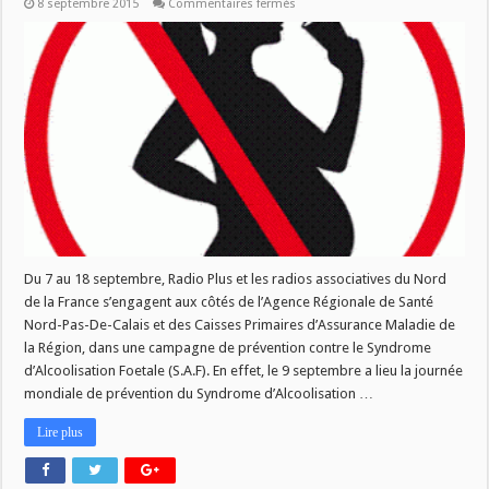
sur
8 septembre 2015
Commentaires fermés
[SANTE]
Alcool
et
grossesse,
parlons-
en
Du 7 au 18 septembre, Radio Plus et les radios associatives du Nord
de la France s’engagent aux côtés de l’Agence Régionale de Santé
Nord-Pas-De-Calais et des Caisses Primaires d’Assurance Maladie de
la Région, dans une campagne de prévention contre le Syndrome
d’Alcoolisation Foetale (S.A.F). En effet, le 9 septembre a lieu la journée
mondiale de prévention du Syndrome d’Alcoolisation …
Lire plus