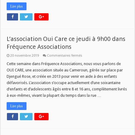
Lire plus
L’association Oui Care ce jeudi à 9h00 dans
Fréquence Associations
sur
20 novembre 2019
Commentaires fermés
L’association
Oui
Cette semaine dans Fréquence Associations, nous vous parlons de
Care
OUI CARE, une association située au Cameroun, gérée sur place par
ce
jeudi
Djengué Rose, et créée en 2013 pour venir en aide à des enfants
à
défavorisés. L’association s’occupe actuellement d’une soixantaine
9h00
dans
d’enfants et d’adolescents âgés entre 8 et 16 ans, complètement livrés
Fréquence
Associations
à eux-mêmes, vivant la plupart du temps dans la rue …
Lire plus