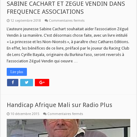
SABINE CACHART ET ZEGUE VENDIN DANS
FREQUENCE ASSOCIATIONS
sur
12 septembre 2018
Commentaires fermés
SABINE
CACHART
L’auteure jeunesse Sabine Cachart souhaitait aider l’association Zégué
ET
Vendin à sa manière. C’est désormais chose faite, avec un livre intitulé
ZEGUE
VENDIN
« La princesse et les Nion-Nionsés », à paraître chez Cathares Editions.
DANS
En effet, les bénéfices de ce livre, préfacé par le joueur du Racing Club
FREQUENCE
ASSOCIATIONS
de Lens Cyrille Bayala, originaire du Burkina Faso, seront reversés à
l’association Zégué Vendin qui oeuvre …
Lire plus
Handicap Afrique Mali sur Radio Plus
sur
10 décembre 2015
Commentaires fermés
Handicap
Afrique
Mali
sur
Radio