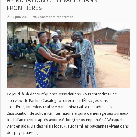
ASSOCIATIONS : ÉLEVAGES SANS
FRONTIÈRES
sur
25 juin 2025
Commentaires fermés
JEUDI
26
JUIN
À
9H
DANS
FRÉQUENCE
ASSOCIATIONS
:
ÉLEVAGES
SANS
FRONTIÈRES
Ce jeudi à 9h dans Fréquence Associations, vous entendrez une
interview de Pauline Casalegno, directrice d’Élevages sans
Frontières, interview réalisée par Elmina Galita de Radio Plus.
L’association de solidarité internationale qui a déménagé ses bureaux
à Lille l’an dernier après avoir été longtemps implantée à Wasquehal,
vient en aide, via des relais locaux, aux familles paysannes vivant dans
des pays pauvres, …