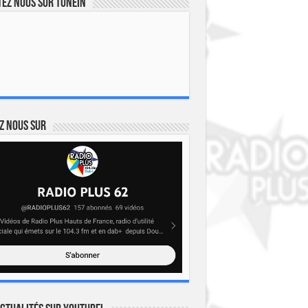
ez nous sur TuneIn
z nous sur