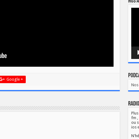
Nos a
Lect
vidé
Podca
Google +
Nos 
Radio
Plus
fm ,
ou s
ios 
N'hé