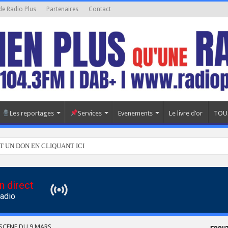
de Radio Plus
Partenaires
Contact
Les reportages
Services
Evenements
Le livre d’or
TOU
T UN DON EN CLIQUANT ICI
n direct
Radio
SCENE DU 9 MARS