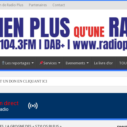
n de Radio Plus
Partenaires
Contact
Les reportages
Services
Evenements
Le livre d’or
TOU
T UN DON EN CLIQUANT ICI
n direct
Radio
EES, LA GROGNE DES « STYLOS BLEUS »