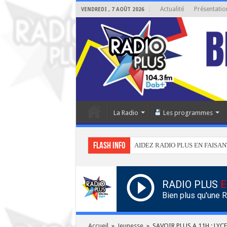
Actualité
Présentatio
VENDREDI , 7 AOÛT 2026
La Radio
Les programmes
Flash info
AIDEZ RADIO PLUS EN FAISAN
RADIO PLUS
E
Bien plus qu'une 
Accueil
»
Jeunesse
»
SAVOIR PLUS A 11H : LYC