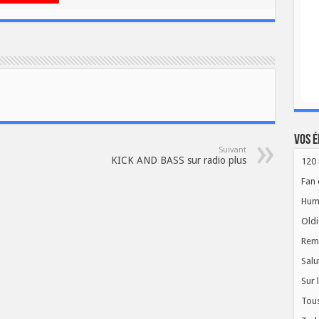
Vos é
Suivant
KICK AND BASS sur radio plus
120 
Fan 
Hum
Oldi
Rem
Salu
Sur 
Tous