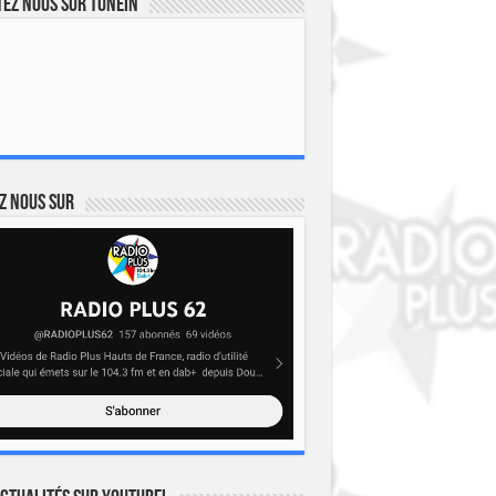
ez nous sur TuneIn
z nous sur