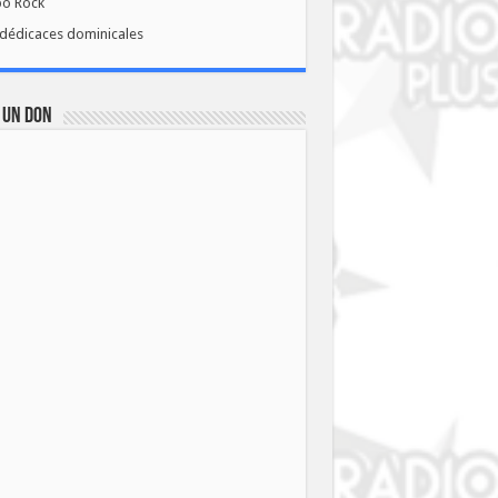
bo Rock
dédicaces dominicales
 UN DON