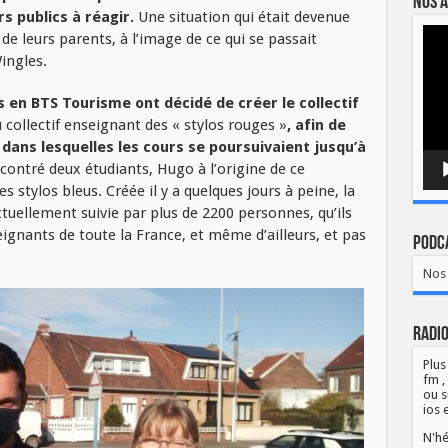
Nos a
s publics à réagir.
Une situation qui était devenue
Lect
e leurs parents, à l’image de ce qui se passait
vidé
ingles.
 en BTS Tourisme ont décidé de créer le collectif
u collectif enseignant des « stylos rouges »
, afin de
 dans lesquelles les cours se poursuivaient jusqu’à
contré deux étudiants, Hugo à l’origine de ce
s stylos bleus. Créée il y a quelques jours à peine, la
tuellement suivie par plus de 2200 personnes, qu’ils
eignants de toute la France, et même d’ailleurs, et pas
Podca
Nos 
Radio
Plus
fm ,
ou s
ios 
N'hé