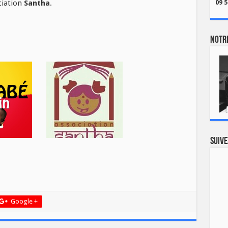
ociation
Santha
.
09 5
Notre
Suive
Google +