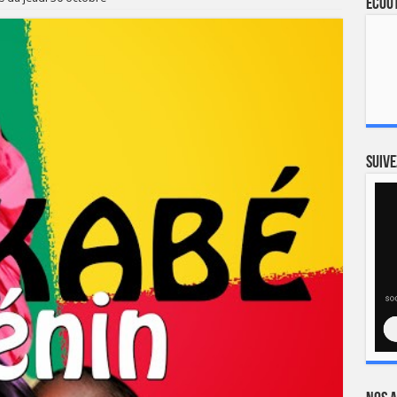
Ecout
Suive