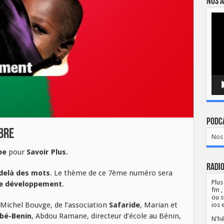
Nos a
Lect
vidé
Podca
obre
Nos 
pe
pour
Savoir Plus
.
Radio
-delà des mots
. Le thème de ce 7ème numéro sera
Plus
 de développement
.
fm ,
ou s
-Michel Bouvge, de l’association
Safaride
, Marian et
ios 
bé-Benin
, Abdou Ramane, directeur d’école au Bénin,
N'hé