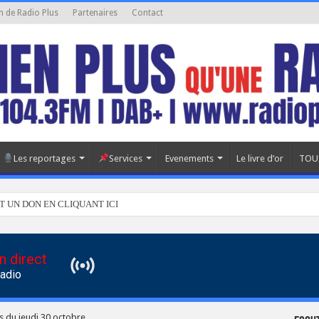
n de Radio Plus
Partenaires
Contact
Les reportages
Services
Evenements
Le livre d’or
TOU
T UN DON EN CLIQUANT ICI
n direct
Radio
s du jeudi 30 octobre