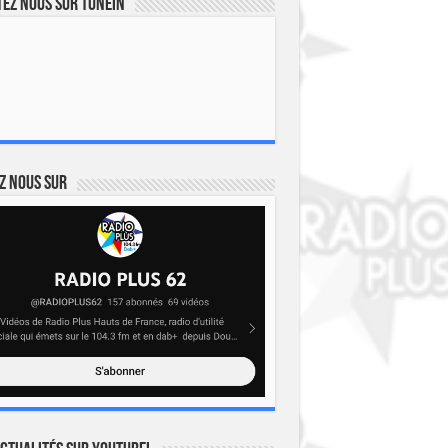
ez nous sur TuneIn
z nous sur