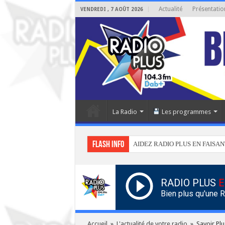
Actualité
Présentatio
VENDREDI , 7 AOÛT 2026
La Radio
Les programmes
Flash info
AIDEZ RADIO PLUS EN FAISAN
RADIO PLUS
E
Bien plus qu'une 
Accueil
»
L'actualité de votre radio
»
Savoir Plu