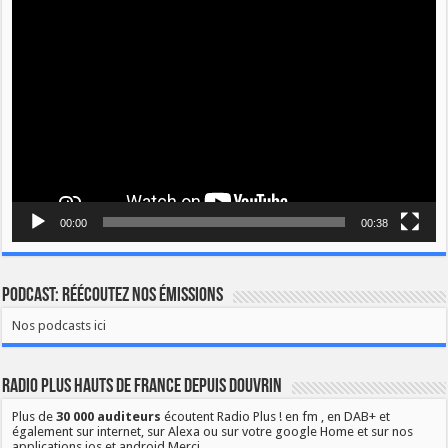
Lecteur
vidéo
00:00
00:38
Podcast: Réécoutez nos émissions
Nos podcasts ici
Radio Plus Hauts de France depuis Douvrin
Plus de
30 000 auditeurs
écoutent Radio Plus ! en fm , en DAB+ et
également sur internet, sur Alexa ou sur votre google Home et sur nos
applications ios et android Merci