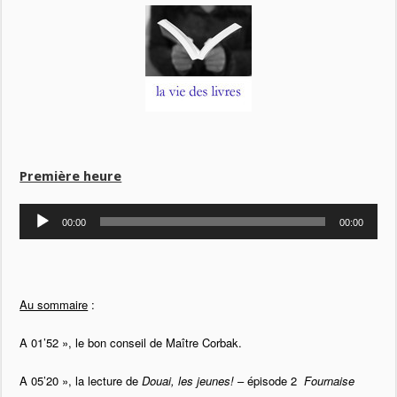
Première heure
Lecteur
00:00
00:00
audio
Au sommaire
:
A 01’52 », le bon conseil de Maître Corbak.
A 05’20 », la lecture de
Douai, les jeunes!
– épisode 2
Fournaise