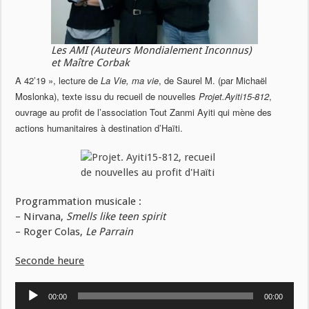
Les AMI (Auteurs Mondialement Inconnus)
et Maître Corbak
A 42’19 », lecture de
La Vie, ma vie
, de Saurel M. (par Michaël
Moslonka), texte issu du recueil de nouvelles
Projet.Ayiti15-812
,
ouvrage au profit de l’association Tout Zanmi Ayiti qui mène des
actions humanitaires à destination d’Haïti.
Programmation musicale :
– Nirvana,
Smells like teen spirit
– Roger Colas,
Le Parrain
Seconde heure
Lecteur
00:00
00:00
audio