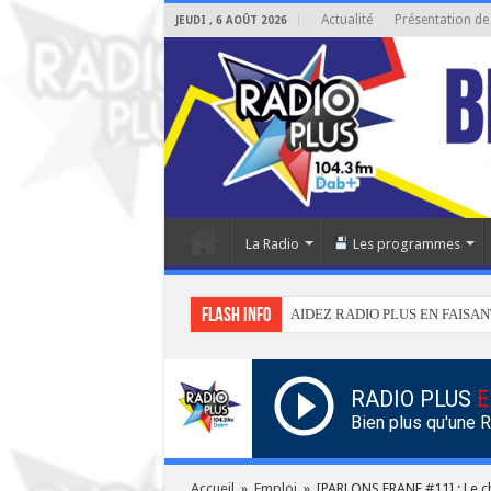
Actualité
Présentation de
JEUDI , 6 AOÛT 2026
La Radio
Les programmes
Flash info
AIDEZ RADIO PLUS EN FAISAN
RADIO PLUS
E
Bien plus qu'une 
Accueil
»
Emploi
»
[PARLONS FRANF #11] : Le 