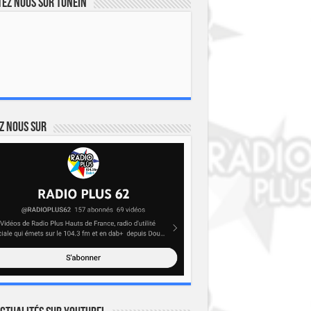
ez nous sur TuneIn
z nous sur