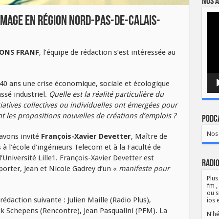
Nos a
Lect
ômage en région Nord-Pas-de-Calais-
vidé
ONS FRANF
, l’équipe de rédaction s’est intéressée au
40 ans une crise économique, sociale et écologique
ssé industriel.
Quelle est la réalité particulière du
iatives collectives ou individuelles ont émergées pour
t les propositions nouvelles de créations d’emplois ?
Podca
Nos 
avons invité
François-Xavier Devetter
, Maître de
 l’école d’ingénieurs Telecom et à la Faculté de
Université Lille1. François-Xavier Devetter est
Radio
porter, Jean et Nicole Gadrey d’un
«
manifeste pour
Plus
fm ,
ou s
édaction suivante : Julien Maille (Radio Plus),
ios 
k Schepens (Rencontre), Jean Pasqualini (PFM). La
N'hé