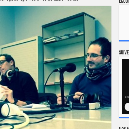
Ecout
Suive