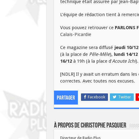
technique était assurée par Jean-Bap
L’équipe de rédaction tient à remerci
Vous pouvez retrouver ce
PARLONS 
Calais-Picardie
Ce magazine sera diffusé
jeudi 10/12
(à la place de
Pêle-Mêle
),
lundi 14/12
16/12
à 19h (à la place d’
Acoute Ichi
).
[NDLR] Il y avait un erratum dans les 
correctes. Avec toutes nos excuses.
Facebook
Twitter
Partager
À propos de Christophe PASQUIER
Directeur de Radio Plus