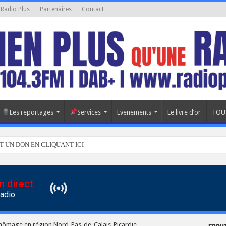
 Radio Plus
Partenaires
Contact
Les reportages
Services
Evenements
Le livre d’or
TOU
T UN DON EN CLIQUANT ICI
n direct
Radio
chômage en région Nord-Pas-de-Calais-Picardie