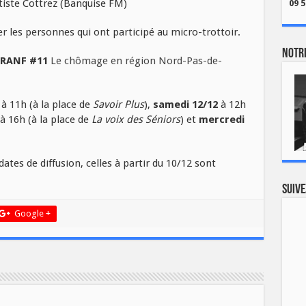
tiste Cottrez (Banquise FM)
09 5
er les personnes qui ont participé au micro-trottoir.
Notre
FRANF #11
Le chômage en région Nord-Pas-de-
à 11h (à la place de
Savoir Plus
),
samedi 12/12
à 12h
à 16h (à la place de
La voix des Séniors
) et
mercredi
dates de diffusion, celles à partir du 10/12 sont
Suive
Google +