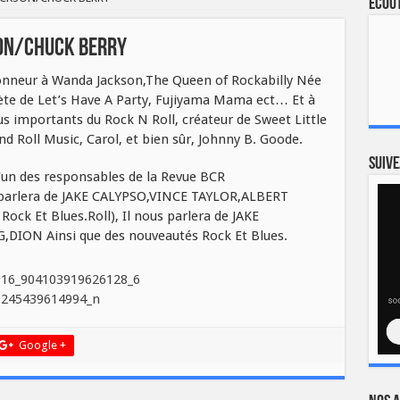
Ecout
SON/CHUCK BERRY
onneur à Wanda Jackson,The Queen of Rockabilly Née
ète de Let’s Have A Party, Fujiyama Mama ect… Et à
us importants du Rock N Roll, créateur de Sweet Little
d Roll Music, Carol, et bien sûr, Johnny B. Goode.
Suive
’un des responsables de la Revue BCR
s parlera de JAKE CALYPSO,VINCE TAYLOR,ALBERT
ock Et Blues.Roll), Il nous parlera de JAKE
ION Ainsi que des nouveautés Rock Et Blues.
Google +