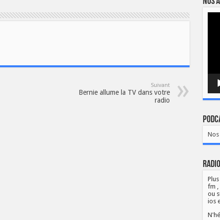
Nos a
Lect
vidé
Suivant
Bernie allume la TV dans votre
radio
Podca
Nos 
Radio
Plus
fm ,
ou s
ios 
N'hé