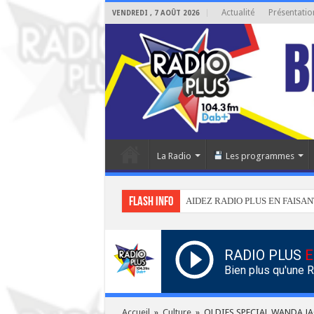
Actualité
Présentatio
VENDREDI , 7 AOÛT 2026
La Radio
Les programmes
Flash info
AIDEZ RADIO PLUS EN FAISAN
RADIO PLUS
E
Bien plus qu'une 
Accueil
»
Culture
»
OLDIES SPECIAL WANDA J