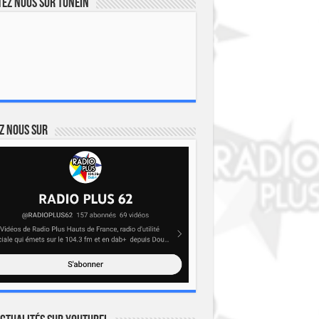
ez nous sur TuneIn
z nous sur