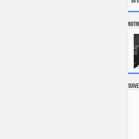
09 5
Notre
Suive