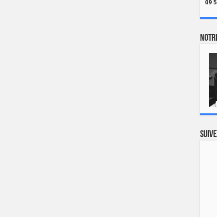
09 5
Notre
Suive