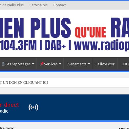
n de Radio Plus
Partenaires
Contact
Les reportages
Services
Evenements
Le livre d’or
TOU
T UN DON EN CLIQUANT ICI
n direct
Radio
tre radio