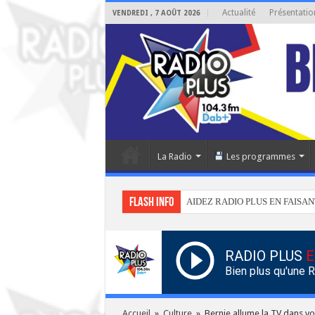
Actualité
Présentatio
VENDREDI , 7 AOÛT 2026
La Radio
Les programmes
Flash info
AIDEZ RADIO PLUS EN FAISAN
RADIO PLUS
E
Bien plus qu'une 
Accueil
»
Culture
»
Bernie allume la TV dans vo