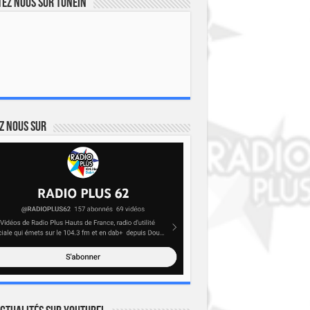
ez nous sur TuneIn
z nous sur