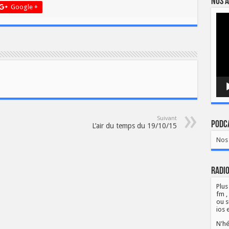
Nos a
Google +
Lect
vidé
Suivant
Podca
L’air du temps du 19/10/15
Nos 
Radio
Plus
fm ,
ou s
ios 
N'hé