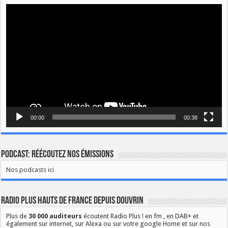
Lecteur
vidéo
00:00
00:38
Podcast: Réécoutez nos émissions
Nos podcasts ici
Radio Plus Hauts de France depuis Douvrin
Plus de
30 000 auditeurs
écoutent Radio Plus ! en fm , en DAB+ et
également sur internet, sur Alexa ou sur votre google Home et sur nos