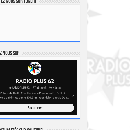
ez nous sur TuneIn
z nous sur