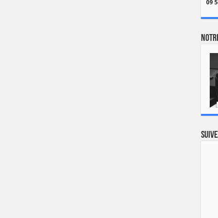
09 5
Notre
Suive