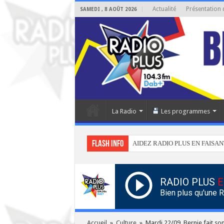
Actualité
Présentation 
SAMEDI , 8 AOÛT 2026
La Radio
Les programmes
Flash info
AIDEZ RADIO PLUS EN FAISAN
RADIO PLUS
E
Bien plus qu'une 
Accueil
»
Culture
»
Mardi 22/09, Bernie fait so