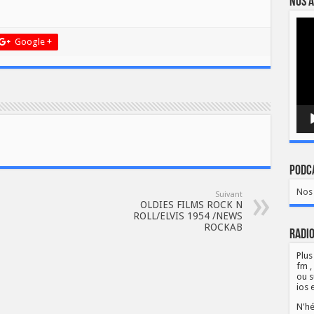
Nos a
Lect
vidé
Google +
Podca
Nos 
Suivant
OLDIES FILMS ROCK N
ROLL/ELVIS 1954 /NEWS
ROCKAB
Radio
Plus
fm ,
ou s
ios 
N'hé