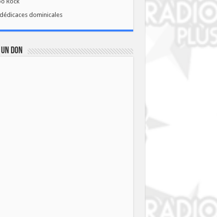
bo Rock
dédicaces dominicales
 UN DON