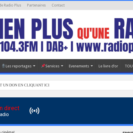
de Radio Plus
Partenaires
Contact
Les reportages
Services
Evenements
Le livre d’or
TOU
T UN DON EN CLIQUANT ICI
n direct
Radio
n cinéma!