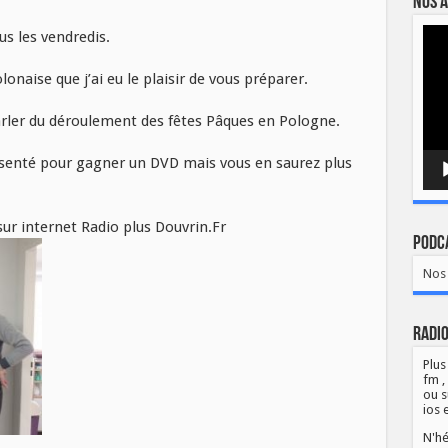
Nos a
Lect
s les vendredis.
vidé
aise que j’ai eu le plaisir de vous préparer.
arler du déroulement des fêtes Pâques en Pologne.
ésenté pour gagner un DVD mais vous en saurez plus
ur internet Radio plus Douvrin.Fr
Podca
Nos 
Radio
Plus
fm ,
ou s
ios 
N'hé