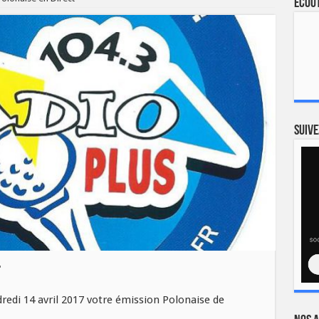
Ecout
Suive
t
dredi 14 avril 2017 votre émission Polonaise de