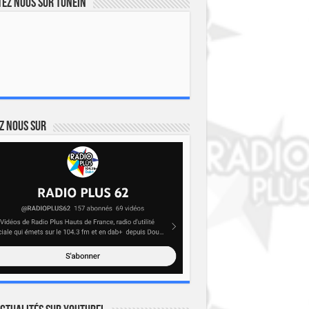
ez nous sur TuneIn
z nous sur