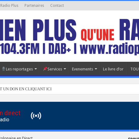
 Radio Plus
Partenaires
Contact
Les reportages
Services
Evenements
Le livre d’or
TOU
T UN DON EN CLIQUANT ICI
n direct
Radio
olonaise en Direct