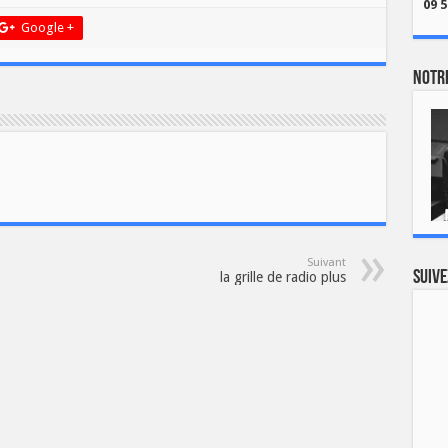
09 5
Google +
Notre
Suivant
Suive
la grille de radio plus