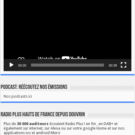
Lecteur
vidéo
00:00
00:38
Podcast: Réécoutez nos émissions
Nos podcasts ici
Radio Plus Hauts de France depuis Douvrin
Plus de
30 000 auditeurs
écoutent Radio Plus ! en fm , en DAB+ et
également sur internet, sur Alexa ou sur votre google Home et sur nos
applications ios et android Merci