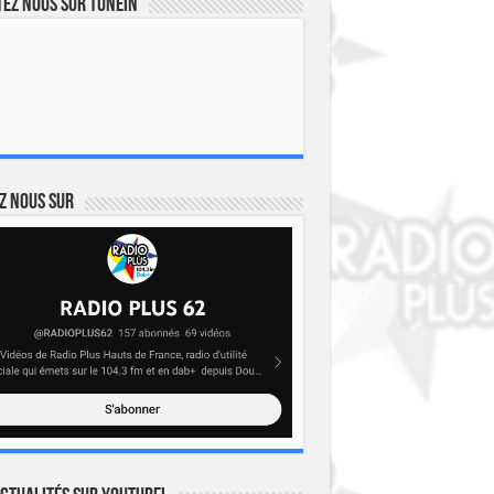
ez nous sur TuneIn
z nous sur