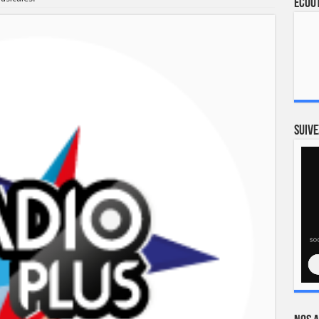
Ecout
Suive