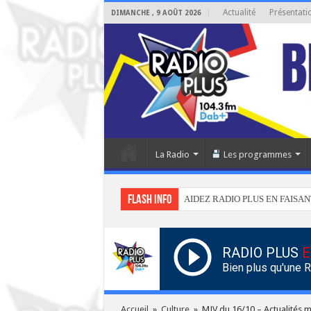
Actualité
Présentati
DIMANCHE , 9 AOÛT 2026
La Radio
Les programmes
Flash info
AIDEZ RADIO PLUS EN FAISAN
RADIO PLUS
E
Bien plus qu'une 
Accueil
»
Culture
»
MJV du 16/10 – Actualités m