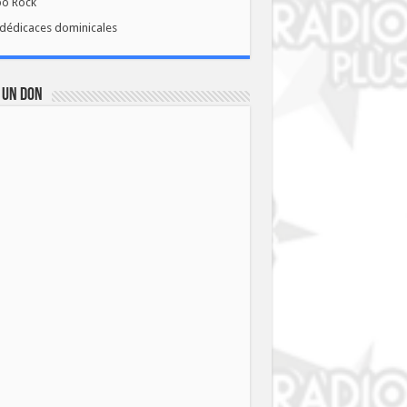
bo Rock
dédicaces dominicales
 UN DON