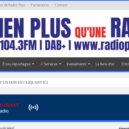
on de Radio Plus
Partenaires
Contact
Les reportages
Services
Evenements
Le livre d’or
TOU
T UN DON EN CLIQUANT ICI
n direct
Radio
usicales!