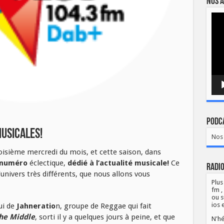
Nos a
Lect
vidé
Podca
usicales!
Nos 
isième mercredi du mois, et cette saison, dans
numéro
éclectique,
dédié à l’actualité musicale!
Ce
Radio
univers très différents, que nous allons vous
Plus
fm ,
ou s
ios 
ui de
Jahneratio
n, groupe de Reggae qui fait
the Middle
, sorti il y a quelques jours à peine, et que
N'hé