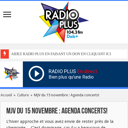
AIDEZ RADIO PLUS EN FAISANT UN DON EN CLIQUANT ICI
RADIO PLUS
En direct
Bien plus qu'une Radio
Accueil
»
Culture
»
MJV du 15 novembre : Agenda concerts!
MJV du 15 novembre : Agenda concerts!
L’hiver approche et vous avez envie de rester près de la
cheminée… C’est dommage, car il y a beaucoup de