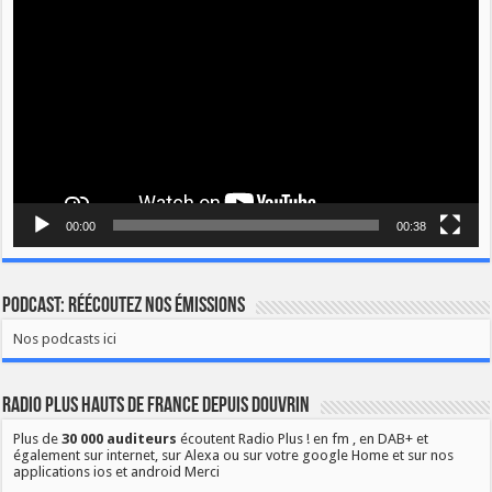
vidéo
00:00
00:38
Podcast: Réécoutez nos émissions
Nos podcasts ici
Radio Plus Hauts de France depuis Douvrin
Plus de
30 000 auditeurs
écoutent Radio Plus ! en fm , en DAB+ et
également sur internet, sur Alexa ou sur votre google Home et sur nos
applications ios et android Merci