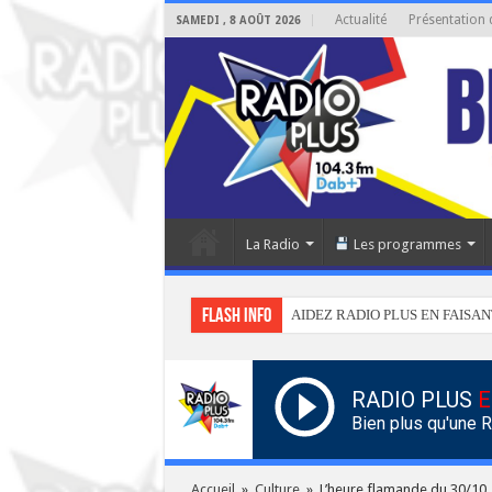
Actualité
Présentation 
SAMEDI , 8 AOÛT 2026
La Radio
Les programmes
Flash info
AIDEZ RADIO PLUS EN FAISAN
RADIO PLUS
E
Bien plus qu'une 
Accueil
»
Culture
»
L’heure flamande du 30/10