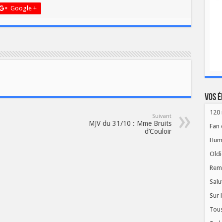
Google +
Vos é
120 
Suivant
MJV du 31/10 : Mme Bruits
Fan 
d’Couloir
Hum
Oldi
Rem
Salu
Sur 
Tous