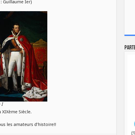
: Guillaume Ier)
Part
 I
u XIXème Siècle.
s les amateurs d’histoire!!