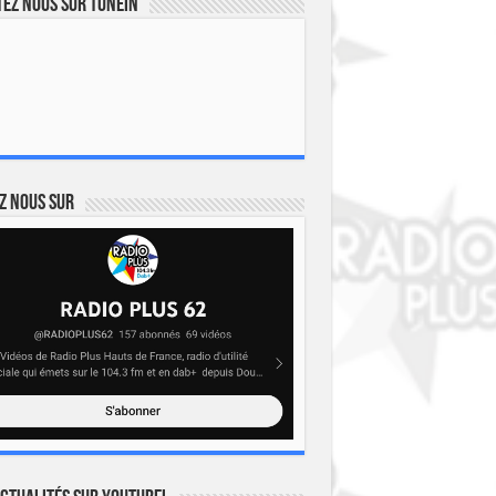
ez nous sur TuneIn
z nous sur