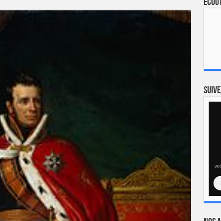
Ecout
Suive