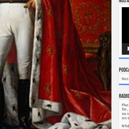
Nos a
Lect
vidé
Podca
Nos 
Radio
Plus
fm ,
ou s
ios 
N'hé