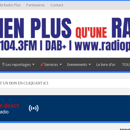
de Radio Plus
Partenaires
Contact
Les reportages
Services
Evenements
Le livre d’or
TOU
T UN DON EN CLIQUANT ICI
n direct
Radio