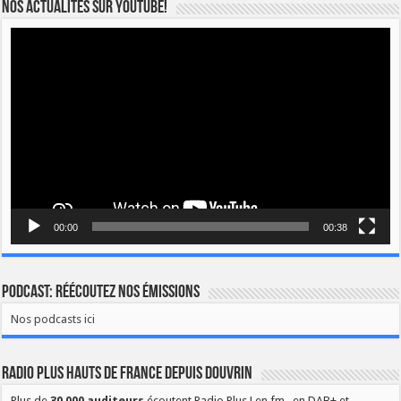
Nos actualités sur YOUTUBE!
Lecteur
vidéo
00:00
00:38
Podcast: Réécoutez nos émissions
Nos podcasts ici
Radio Plus Hauts de France depuis Douvrin
Plus de
30 000 auditeurs
écoutent Radio Plus ! en fm , en DAB+ et