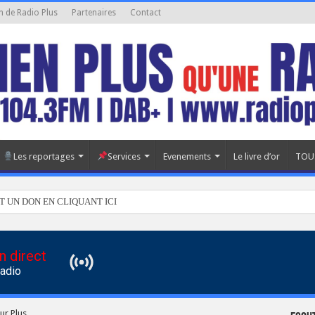
n de Radio Plus
Partenaires
Contact
Les reportages
Services
Evenements
Le livre d’or
TOU
T UN DON EN CLIQUANT ICI
n direct
Radio
ur Plus