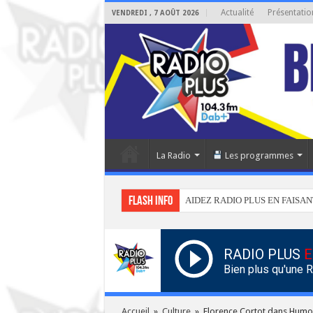
Actualité
Présentatio
VENDREDI , 7 AOÛT 2026
La Radio
Les programmes
Flash info
AIDEZ RADIO PLUS EN FAISAN
RADIO PLUS
E
Bien plus qu'une 
Accueil
»
Culture
»
Florence Cortot dans Humo