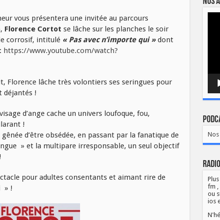
Nos a
Lect
meur vous présentera une invitée au parcours
vidé
n,
Florence Cortot
se lâche sur les planches le soir
e corrosif, intitulé
« Pas avec n’importe qui »
dont
:
https://www.youtube.com/watch?
it, Florence lâche très volontiers ses seringues pour
 déjantés !
visage d’ange cache un univers loufoque, fou,
Podca
larant !
 gênée d’être obsédée, en passant par la fanatique de
Nos 
ingue » et la multipare irresponsable, un seul objectif
!
Radio
pectacle pour adultes consentants et aimant rire de
Plus
fm ,
 » !
ou s
ios 
N'hé