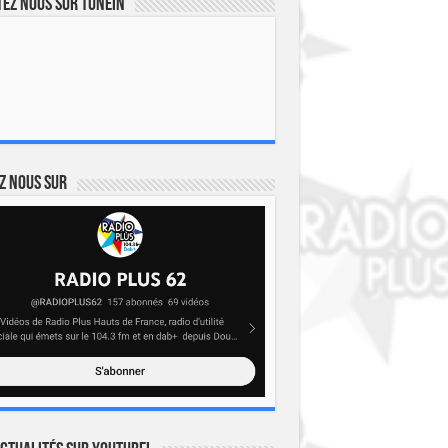
ez nous sur TuneIn
z nous sur