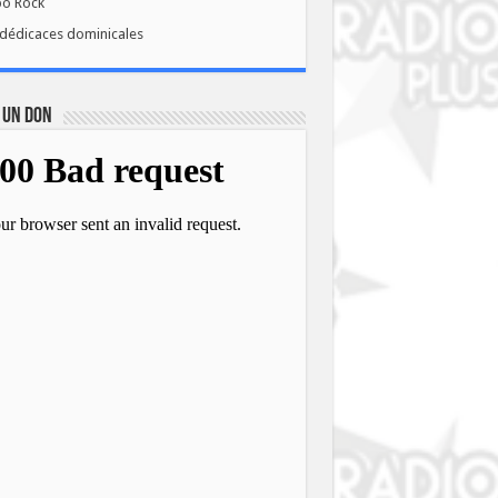
bo Rock
dédicaces dominicales
 UN DON