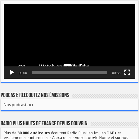
Lecteur
vidéo
00:00
00:38
Podcast: Réécoutez nos émissions
Nos podcasts ici
Radio Plus Hauts de France depuis Douvrin
Plus de
30 000 auditeurs
écoutent Radio Plus ! en fm , en DAB+ et
également sur internet, sur Alexa ou sur votre google Home et sur nos