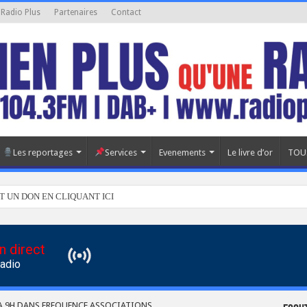
 Radio Plus
Partenaires
Contact
Les reportages
Services
Evenements
Le livre d’or
TOU
T UN DON EN CLIQUANT ICI
n direct
Radio
 A 9H DANS FREQUENCE ASSOCIATIONS