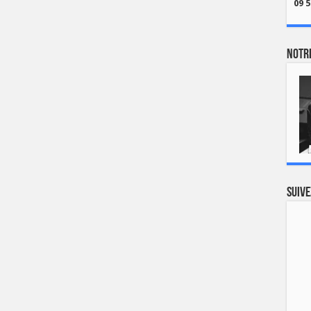
09 5
Notre
Suive