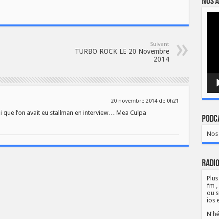
Nos a
Lect
vidé
Suivant
TURBO ROCK LE 20 Novembre
2014
20 novembre 2014 de 0h21
 que l’on avait eu stallman en interview… Mea Culpa
Podca
Nos 
Radio
Plus
fm ,
ou s
ios 
N'hé