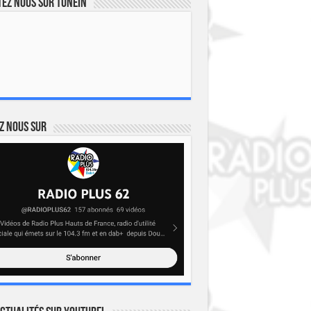
ez nous sur TuneIn
z nous sur