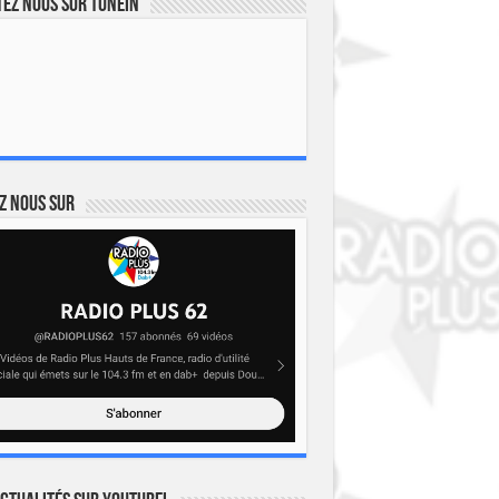
ez nous sur TuneIn
z nous sur