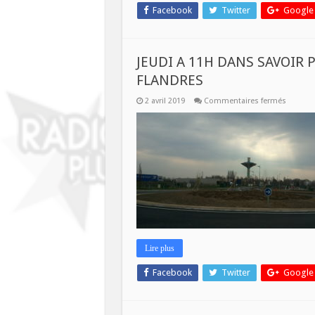
Facebook
Twitter
Google
JEUDI A 11H DANS SAVOIR P
FLANDRES
sur
2 avril 2019
Commentaires fermés
JEUDI
A
11H
DANS
SAVOIR
PLUS
:
LE
PARC
DES
INDUSTR
ARTOIS
FLANDR
Lire plus
Facebook
Twitter
Google