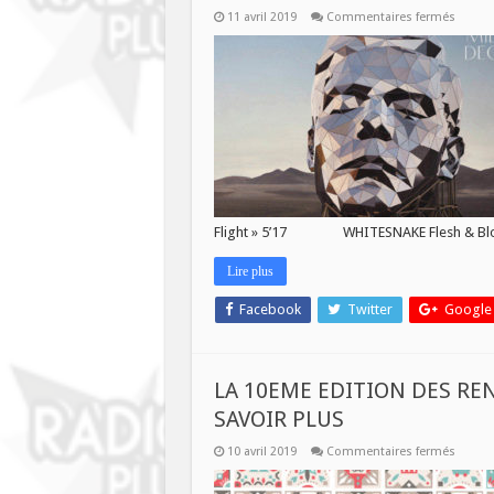
sur
11 avril 2019
Commentaires fermés
TURBO
ROCK
LE
11
Avril
2019
Flight » 5’17 WHITESNAKE Flesh & Blo
Lire plus
Facebook
Twitter
Google
LA 10EME EDITION DES RE
SAVOIR PLUS
sur
10 avril 2019
Commentaires fermés
LA
10EME
EDITIO