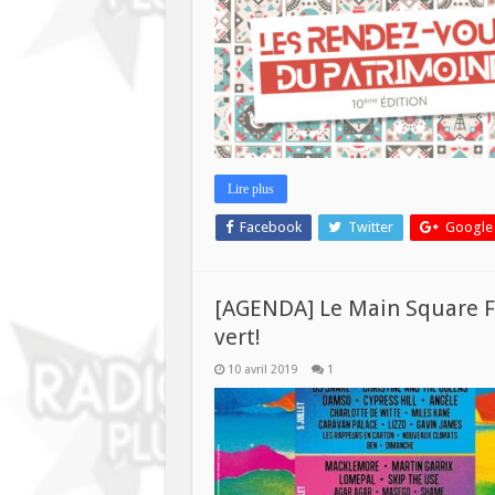
DES
RENDE
VOUS
DU
PATRI
DANS
SAVOI
PLUS
Lire plus
Facebook
Twitter
Google
[AGENDA] Le Main Square Fe
vert!
10 avril 2019
1