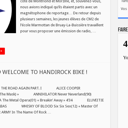
Tur
côté de Montriond et Morzine, et, souvenez-vous,
nous avions indiqué qu’ils étaient partis avec un
Vos 
magnétophone de reportage… De retour depuis
re
plusieurs semaines, les jeunes élèves de CM2 de
l’école Marmottan de Bruay-La-Buissière travaillent
FAIRE
pour vous proposer une émission de radio, …
 +
19 WELCOME TO HANDIROCK BIKE !
ON THE ROAD AGAIN PART. I ALICE COOPER
hind The Mask) » ANNIHILATOR Never Neverland(90)
The Metal Opera(01) « Breakin’ Away » 4’34 ELUVEITIE
NO² CABAS WHISKY OF BLOOD Six Six Sex(12) « Master Of
ME
RMY In The Name Of Rock …
OCK