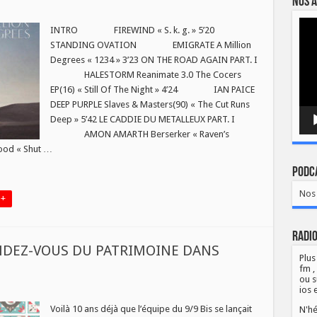
Nos a
Lect
INTRO FIREWIND « S. k. g. » 5’20
vidé
STANDING OVATION EMIGRATE A Million
Degrees « 1234 » 3’23 ON THE ROAD AGAIN PART. I
HALESTORM Reanimate 3.0 The Cocers
EP(16) « Still Of The Night » 4’24 IAN PAICE
DEEP PURPLE Slaves & Masters(90) « The Cut Runs
Deep » 5’42 LE CADDIE DU METALLEUX PART. I
AMON AMARTH Berserker « Raven’s
od « Shut …
Podca
Nos 
 +
Radio
NDEZ-VOUS DU PATRIMOINE DANS
Plus
fm ,
ou s
ios 
Voilà 10 ans déjà que l’équipe du 9/9 Bis se lançait
N'hé
N