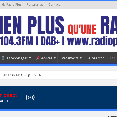
n de Radio Plus
Partenaires
Contact
Les reportages
Services
Evenements
Le livre d’or
TOU
T UN DON EN CLIQUANT ICI
n direct
Radio