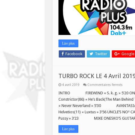
de
Bruay-
La-
Buissiè
Lire plus
Facebook
Twitter
Google
TURBO ROCK LE 4 Avril 20
sur
4 avril 2019
Commentaires fermés
TURBO
ROCK
INTRO FIREWIND « S. k. g. » 5’20 
LE
Constrictor(86) « He’s Back(The Man Be
4
Avril
« Never Neverland » 5’30 AVANTASIA 
2019
Helvetios(11) « Luxtus » 3’56 UNCLE’S 
WELCO
TO
Pussy » 3’23 MIKE ONESKO’S GUITAR A
HANDIR
BIKE
!
Lire plus