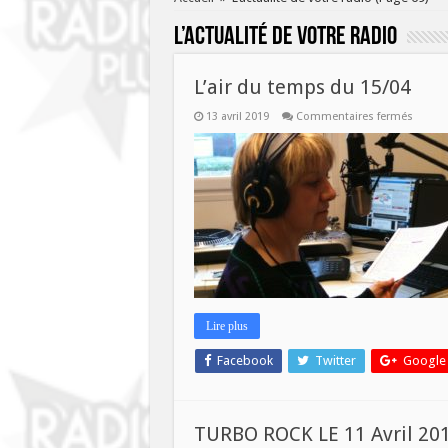
L’actualité de votre radio
L’air du temps du 15/04
sur
13 avril 2019
Commentaires fermés
L’air
du
temps
du
15/04
Lire plus
Facebook
Twitter
Google
TURBO ROCK LE 11 Avril 20