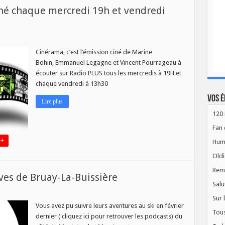
né chaque mercredi 19h et vendredi
ma
Cinérama, c’est l’émission ciné de Marine
on
Bohin, Emmanuel Legagne et Vincent Pourrageau à
écouter sur Radio PLUS tous les mercredis à 19H et
i
chaque vendredi à 13h30
i
Vos é
Lire plus
120 
Fan 
 +
Hum
Oldi
Rem
ves de Bruay-La-Buissière
Salu
Sur 
,
Vous avez pu suivre leurs aventures au ski en février
Tous
dernier ( cliquez ici pour retrouver les podcasts) du