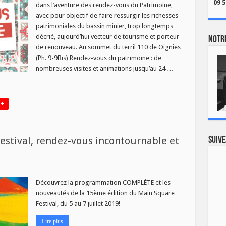
09 5
dans l’aventure des rendez-vous du Patrimoine,
Z-
avec pour objectif de faire ressurgir les richesses
patrimoniales du bassin minier, trop longtemps
MOINE
décrié, aujourd’hui vecteur de tourisme et porteur
Notre
R
de renouveau. Au sommet du terril 110 de Oignies
(Ph. 9-9Bis) Rendez-vous du patrimoine : de
nombreuses visites et animations jusqu’au 24 …
 +
stival, rendez-vous incontournable et
Suive
Découvrez la programmation COMPLÈTE et les
nouveautés de la 15ème édition du Main Square
Festival, du 5 au 7 juillet 2019!
Lire plus