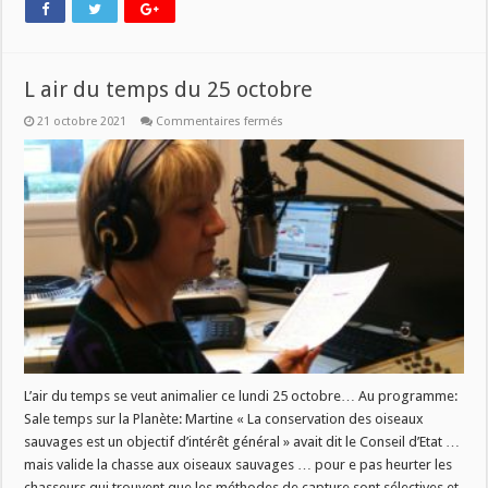
L air du temps du 25 octobre
sur
21 octobre 2021
Commentaires fermés
L
air
du
temps
du
25
octobre
L’air du temps se veut animalier ce lundi 25 octobre… Au programme:
Sale temps sur la Planète: Martine « La conservation des oiseaux
sauvages est un objectif d’intérêt général » avait dit le Conseil d’Etat …
mais valide la chasse aux oiseaux sauvages … pour e pas heurter les
chasseurs qui trouvent que les méthodes de capture sont sélectives et