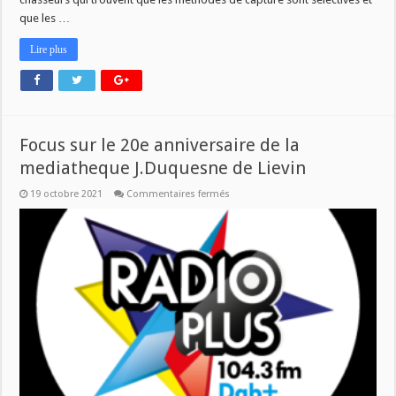
que les …
Lire plus
Focus sur le 20e anniversaire de la
mediatheque J.Duquesne de Lievin
sur
19 octobre 2021
Commentaires fermés
Focus
sur
le
20e
anniversaire
de
la
mediatheque
J.Duquesne
de
Lievin