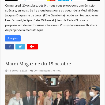
Ce mercredi 20 octobre, dès 9h, nous vous proposons une émission
spéciale, enregistrée il y a quelques jours au coeur de la Médiathèque
Jacques Duquesne de Liévin (Pôle Gambetta) , et de son tout nouveau
lieu d’accueil, le Spot Café. William et Julien de Radio Plus vous
proposeront de nombreuses interviews. Vous y découvrirez l’histoire
du projet de la médiathèque …
Lire plus
Mardi Magazine du 19 octobre
sur
18 octobre 2021
Commentaires fermés
Mardi
Magazine
du
19
octobre