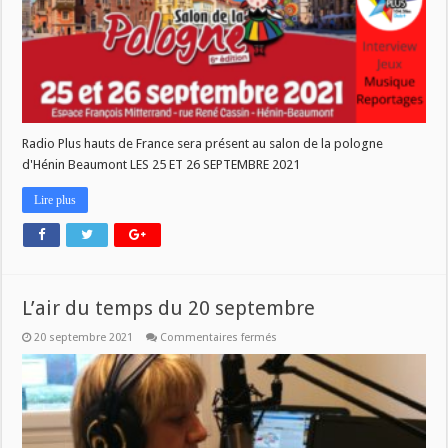
WEEK
END
Radio Plus hauts de France sera présent au salon de la pologne
d'Hénin Beaumont LES 25 ET 26 SEPTEMBRE 2021
Lire plus
L’air du temps du 20 septembre
sur
20 septembre 2021
Commentaires fermés
L’air
du
temps
du
20
septembre