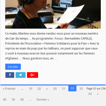
Ce matin, Martine vous donne rendez-vous pour un nouveau numéro
de L’air du temps… Au programme : Focus : Bernadette CAPELLE,
Présidente de l’Association « Femmes Solidaires pour la Paix » Avec la
reprise en main du pays par les talibans, on peut supposer que ceux-
ci vont à nouveau exercer leur pouvoir notamment sur les femmes
Afghanes … Nous gardons tous, en …
Lire plus
32
» Premier
...
10
20
«
30
31
33
Page 32 sur 256
34
»
40
50
60
...
Dernier »