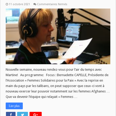
sur
11 octobre 2021
Commentaires fermés
L’air
du
temps
du
11
octobre
Nouvelle semaine, nouveau rendez-vous pour l’air du temps avec
Martine! Au programme: Focus : Bernadette CAPELLE, Présidente de
l’Association « Femmes Solidaires pour la Paix » Avec la reprise en
main du pays par les talibans, on peut supposer que ceux-ci vont à
nouveau exercer leur pouvoir notamment sur les femmes Afghanes …
Que va devenir l’équipe qui relayait « Femmes …
Lire plus