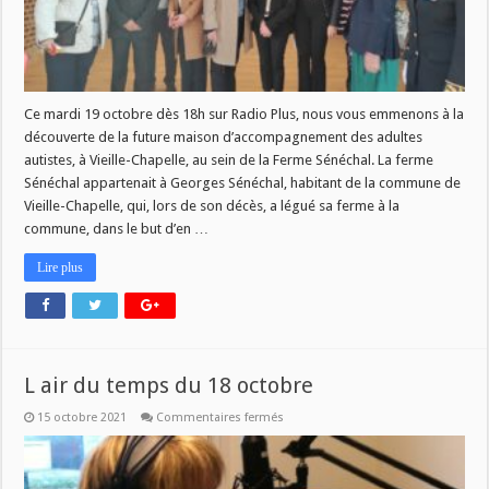
Ce mardi 19 octobre dès 18h sur Radio Plus, nous vous emmenons à la
découverte de la future maison d’accompagnement des adultes
autistes, à Vieille-Chapelle, au sein de la Ferme Sénéchal. La ferme
Sénéchal appartenait à Georges Sénéchal, habitant de la commune de
Vieille-Chapelle, qui, lors de son décès, a légué sa ferme à la
commune, dans le but d’en …
Lire plus
L air du temps du 18 octobre
sur
15 octobre 2021
Commentaires fermés
L
air
du
temps
du