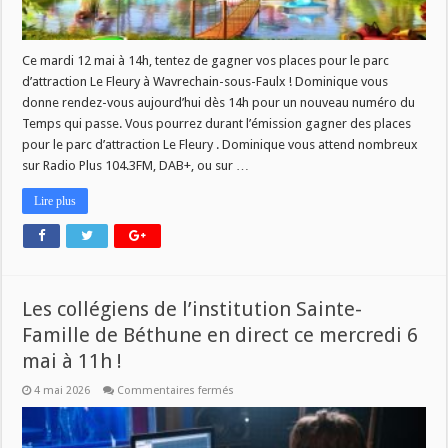
vos
places
pour
le
parc
Ce mardi 12 mai à 14h, tentez de gagner vos places pour le parc
Le
d’attraction Le Fleury à Wavrechain-sous-Faulx ! Dominique vous
Fleury
avec
donne rendez-vous aujourd’hui dès 14h pour un nouveau numéro du
Dominique
!
Temps qui passe. Vous pourrez durant l’émission gagner des places
pour le parc d’attraction Le Fleury . Dominique vous attend nombreux
sur Radio Plus 104.3FM, DAB+, ou sur …
Lire plus
Les collégiens de l’institution Sainte-
Famille de Béthune en direct ce mercredi 6
mai à 11h !
sur
4 mai 2026
Commentaires fermés
Les
collégiens
de
l’institution