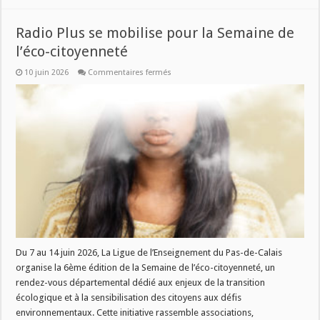
Radio Plus se mobilise pour la Semaine de
l’éco-citoyenneté
sur
10 juin 2026
Commentaires fermés
Radio
Plus
se
mobilise
pour
la
Semaine
de
l’éco-
citoyenneté
Du 7 au 14 juin 2026, La Ligue de l’Enseignement du Pas-de-Calais
organise la 6ème édition de la Semaine de l’éco-citoyenneté, un
rendez-vous départemental dédié aux enjeux de la transition
écologique et à la sensibilisation des citoyens aux défis
environnementaux. Cette initiative rassemble associations,