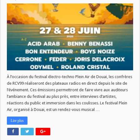
Diffusion
des
plateaux
radios
de
RCV
Lille
et
Radio
Plus
au
Festival
Plein
Air
de
Douai
À l’occasion du festival électro-techno Plein Air de Douai, les confrères
de RCV99 réaliseront des plateaux radios en direct depuis le site de
l’événement. Ces émissions permettront de faire vivre aux auditeurs
l’ambiance du festival au plus près, entre interviews d’artistes,
réactions du public et immersion dans les coulisses. Le festival Plein
Air, organisé à Douai, est un rendez-vous musical …
Lire plus