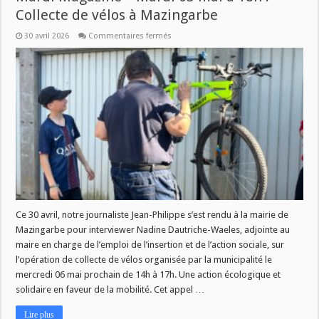
Collecte de vélos à Mazingarbe
sur
30 avril 2026
Commentaires fermés
Mardi
Magazine
–
Mardi
05
mai
à
18h
:
Collecte
de
vélos
à
Mazingarbe
Ce 30 avril, notre journaliste Jean-Philippe s’est rendu à la mairie de
Mazingarbe pour interviewer Nadine Dautriche-Waeles, adjointe au
maire en charge de l’emploi de l’insertion et de l’action sociale, sur
l’opération de collecte de vélos organisée par la municipalité le
mercredi 06 mai prochain de 14h à 17h. Une action écologique et
solidaire en faveur de la mobilité. Cet appel …
Lire plus