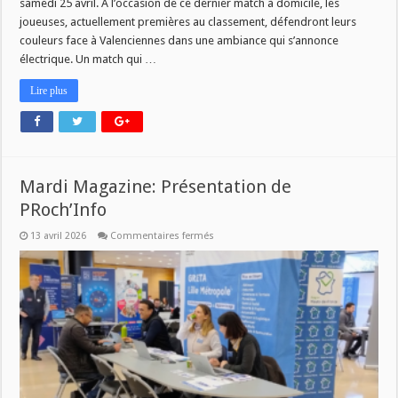
samedi 25 avril. À l’occasion de ce dernier match à domicile, les
joueuses, actuellement premières au classement, défendront leurs
couleurs face à Valenciennes dans une ambiance qui s’annonce
électrique. Un match qui …
Lire plus
Mardi Magazine: Présentation de
PRoch’Info
sur
13 avril 2026
Commentaires fermés
Mardi
Magazine:
Présentation
de
PRoch’Info