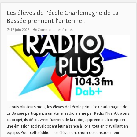
Les élèves de l’école Charlemagne de La
Bassée prennent l’antenne !
sur
17 juin 2026
Commentaires fermés
Les
élèves
de
l’école
Charlemagne
de
La
Bassée
prennent
l’antenne
!
Depuis plusieurs mois, les élèves de l’école primaire Charlemagne de
La Bassée participent à un atelier radio animé par Radio Plus. A travers
ce projet, ils découvrent l’univers de la radio, apprennent à préparer
une émission et développent leur aisance à l’oral tout en travaillant en
équipe. Pour cette édition, les élèves ont choisi de consacrer leur