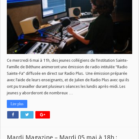
Sainte-
Famille
de
Béthune
en
direct
ce
mercredi
6
mai
à
11h
!
Ce mercredi 6 mai à 11h, des jeunes collégiens de l’institution Sainte-
Famille de Béthune animeront une émission de radio intitulée “Radio
Sainte-Fa” diffusée en direct sur Radio Plus. Une émission préparée
avec l’aide de leurs enseignants, et de Julien de Radio Plus avec qui ils
ont pu travailler durant plusieurs séances les lundis après-midi. Les
jeunes y aborderont de nombreux …
Lire plus
Mardi Magazine – Mardi 05 mai à 18h :