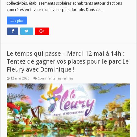
collectivités, établissements scolaires et habitants autour d’actions
concrètes en faveur d’un avenir plus durable. Dans ce …
Lire plus
Le temps qui passe – Mardi 12 mai à 14h :
Tentez de gagner vos places pour le parc Le
Fleury avec Dominique !
sur
12 mai 2026
Commentaires fermés
Le
temps
qui
passe
–
Mardi
12
mai
à
14h
:
Tentez
de
gagner