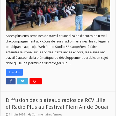
collégiens
à
découvrir
sur
Radio
Plus
Après plusieurs semaines de travail et une dizaine d’heures de travail
d’accompagnement aux côtés de leurs radio marraines, les collégiens
participants au projet Web Radio Studio 62 s’apprêtent à faire
entendre leur voix sur les ondes. Cette année encore, les élèves ont
travaillé autour de la thématique du développement durable, un sujet
riche qui leur a permis de s’interroger sur …
Lire plus
Diffusion des plateaux radios de RCV Lille
et Radio Plus au Festival Plein Air de Douai
sur
11 juin 2026
Commentaires fermés