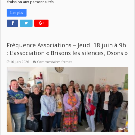
émission aux personnalités …
Lire plus
Fréquence Associations – Jeudi 18 juin à 9h
: L’association « Brisons les silences, Osons »
sur
16 juin 2026
Commentaires fermés
Fréquence
Associations
–
Jeudi
18
juin
à
9h
:
L’association
« Brisons
les
silences,
Osons »