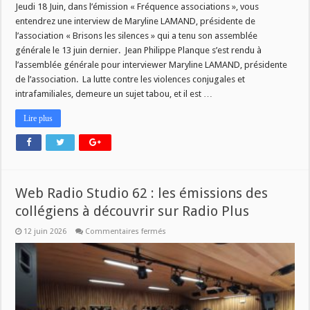
Jeudi 18 Juin, dans l’émission « Fréquence associations », vous
entendrez une interview de Maryline LAMAND, présidente de
l’association « Brisons les silences » qui a tenu son assemblée
générale le 13 juin dernier. Jean Philippe Planque s’est rendu à
l’assemblée générale pour interviewer Maryline LAMAND, présidente
de l’association. La lutte contre les violences conjugales et
intrafamiliales, demeure un sujet tabou, et il est …
Lire plus
Web Radio Studio 62 : les émissions des
collégiens à découvrir sur Radio Plus
sur
12 juin 2026
Commentaires fermés
Web
Radio
Studio
62
:
les
émissions
des