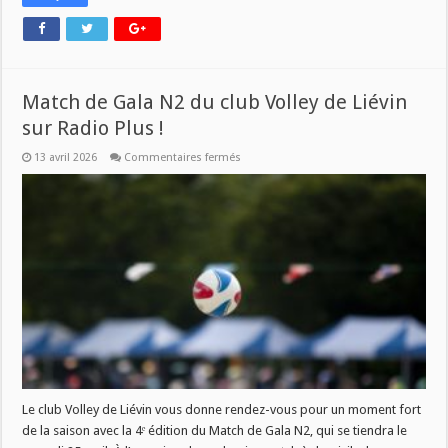
Match de Gala N2 du club Volley de Liévin
sur Radio Plus !
sur
13 avril 2026
Commentaires fermés
Match
de
Gala
N2
du
club
Volley
de
Liévin
sur
Radio
Plus
!
Le club Volley de Liévin vous donne rendez-vous pour un moment fort
de la saison avec la 4ᵉ édition du Match de Gala N2, qui se tiendra le