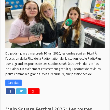
la
Fête
de
la
Radio
avec
un
programme
exceptionnel
!
Du jeudi 4 juin au mercredi 10 juin 2026, les ondes sont en fête ! À
l’occasion de la Fête de la Radio nationale, la station locale RadioPlus
ouvre grand les portes de ses studios situés à Douvrin, dans le Pas-
de-Calais. Un événement entièrement gratuit qui promet de ravir les
petits comme les grands. Avis aux curieux, aux passionnés de …
Lire plus
Main Square Festival 2026 : Les toutes