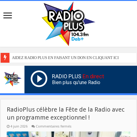
AIDEZ RADIO PLUS EN FAISANT UN DON EN CLIQUANT ICI
RADIO PLUS
En direct
Bien plus qu'une Radio
RadioPlus célèbre la Fête de la Radio avec
un programme exceptionnel !
sur
4 juin 2026
Commentaires fermés
RadioPlus
célèbre