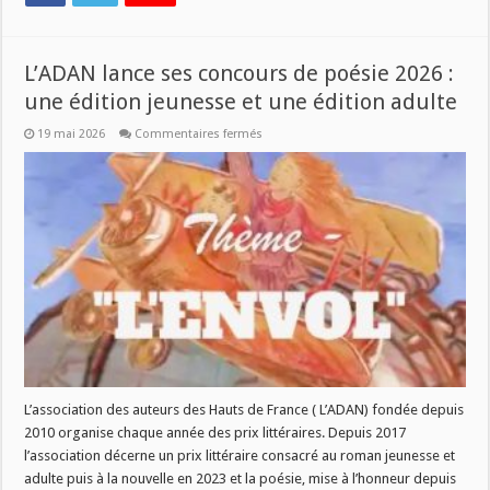
L’ADAN lance ses concours de poésie 2026 :
une édition jeunesse et une édition adulte
sur
19 mai 2026
Commentaires fermés
L’ADAN
lance
ses
concours
de
poésie
2026
:
une
édition
jeunesse
et
une
édition
adulte
L’association des auteurs des Hauts de France ( L’ADAN) fondée depuis
2010 organise chaque année des prix littéraires. Depuis 2017
l’association décerne un prix littéraire consacré au roman jeunesse et
adulte puis à la nouvelle en 2023 et la poésie, mise à l’honneur depuis