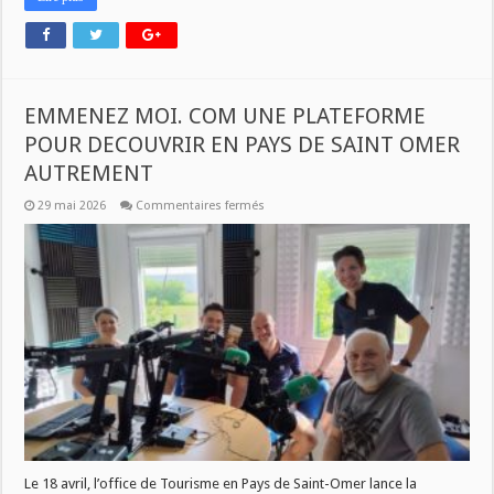
EMMENEZ MOI. COM UNE PLATEFORME
POUR DECOUVRIR EN PAYS DE SAINT OMER
AUTREMENT
sur
29 mai 2026
Commentaires fermés
EMMENEZ
MOI.
COM
UNE
PLATEFORME
POUR
DECOUVRIR
EN
PAYS
DE
SAINT
OMER
AUTREMENT
Le 18 avril, l’office de Tourisme en Pays de Saint-Omer lance la