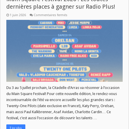
dernières places à gagner sur Radio Plus!
sur
1 juin 2026
Commentaires fermés
Main
Square
Festival
2026
:
Les
toutes
dernières
places
à
gagner
sur
Radio
Plus!
Du 3 au 5 juillet prochain, la Citadelle d’Arras va résonner à l’occasion
du Main Square Festival! Pour cette nouvelle édition, le rendez-vous
incontournable de l’été va encore accueillir les plus grandes stars :
Twenty-One Pilots (date exclusive en France!), Katy Perry, Orelsan,
mais aussi Paul Kalkbrenner, Asaf Avidan, Charlotte Cardin… Ce
festival, c’est aussi l’occasion de découvrir les talents …
Lire plus