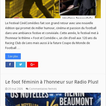
Le Festival CinéComédies fait son grand retour avec une nouvelle
édition qui promet de mêler humour, cinéma et passion du football
dans une ambiance festive et conviviale. Cette année, le festival met à
l’honneur le thème « Foot et Comédie », un clin d’oeil aux 120 ans du
Racing Club de Lens mais aussi à la future Coupe du Monde de
Football …
Lire plus
Le foot féminin à l’honneur sur Radio Plus!
sur
20 mai 2026
Commentaires fermés
Le
foot
féminin
à
l’honneur