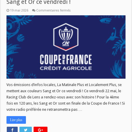
Sang et Or ce vendredi !
sur
19 mai 2026
Commentaires fermés
Vos
émissions
d’infos
locales
aux
couleurs
Sang
et
Or
ce
vendredi !
Vos émissions d’infos locales, La Matinale Plus et Localement Plus, se
mettent aux couleurs Sang et Or ce vendredi ! Ce vendredi 22 mai, le
Racing Club de Lens a rendez-vous avec son histoire ! Pour la 4ème
fois en 120 ans, les Sang et Or sont en finale de la Coupe de France ! Si
votre radio préférée ne retransmettra pas …
Lire plus