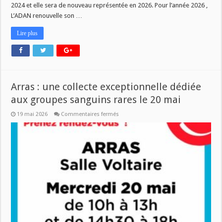
2024 et elle sera de nouveau représentée en 2026. Pour l’année 2026 ,
L’ADAN renouvelle son …
Lire plus
Arras : une collecte exceptionnelle dédiée
aux groupes sanguins rares le 20 mai
sur
19 mai 2026
Commentaires fermés
Arras
:
une
collecte
exceptionnelle
dédiée
aux
groupes
sanguins
rares
le
20
mai