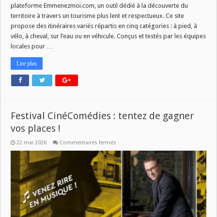
plateforme Emmenezmoi.com, un outil dédié à la découverte du
territoire à travers un tourisme plus lent et respectueux. Ce site
propose des itinéraires variés répartis en cinq catégories : à pied, à
vélo, à cheval, sur l’eau ou en véhicule. Conçus et testés par les équipes
locales pour …
Lire plus
Festival CinéComédies : tentez de gagner
vos places !
sur
22 mai 2026
Commentaires fermés
Festival
CinéComédies
:
tentez
de
gagner
vos
places
!