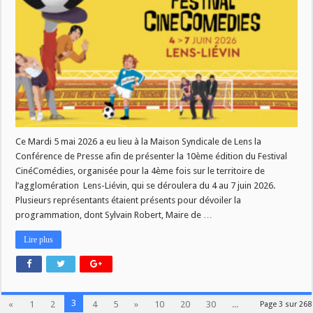
une
10e
édition
entre
foot
et
humour
à
Lens
Ce Mardi 5 mai 2026 a eu lieu à la Maison Syndicale de Lens la
Conférence de Presse afin de présenter la 10ème édition du Festival
CinéComédies, organisée pour la 4ème fois sur le territoire de
l’agglomération Lens-Liévin, qui se déroulera du 4 au 7 juin 2026.
Plusieurs représentants étaient présents pour dévoiler la
programmation, dont Sylvain Robert, Maire de …
Lire plus
3
«
1
2
4
5
»
10
20
30
...
Page 3 sur 268