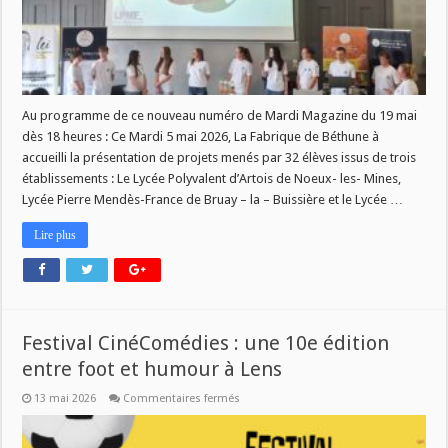
Au programme de ce nouveau numéro de Mardi Magazine du 19 mai
dès 18 heures : Ce Mardi 5 mai 2026, La Fabrique de Béthune à
accueilli la présentation de projets menés par 32 élèves issus de trois
établissements : Le Lycée Polyvalent d’Artois de Noeux- les- Mines,
Lycée Pierre Mendès-France de Bruay – la – Buissière et le Lycée …
Lire plus
Festival CinéComédies : une 10e édition
entre foot et humour à Lens
sur
13 mai 2026
Commentaires fermés
Festival
CinéComédies
: