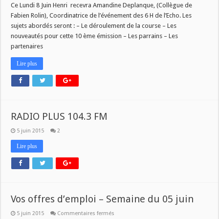
Ce Lundi 8 Juin Henri recevra Amandine Deplanque, (Collègue de
Fabien Rolin), Coordinatrice de l’événement des 6 H de l’Echo. Les
sujets abordés seront : – Le déroulement de la course – Les
nouveautés pour cette 10 ème émission – Les parrains – Les
partenaires
Lire plus
RADIO PLUS 104.3 FM
5 juin 2015
2
Lire plus
Vos offres d’emploi – Semaine du 05 juin
sur
5 juin 2015
Commentaires fermés