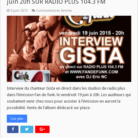
juin 20h SUR RADIO PLUS 104.3 FM
sur
9 juin 2015
Commentaires fermés
Interview
du
chanteur
Gista
le
vendredi
19
juin
20h
SUR
RADIO
PLUS
104.3
FM
Interview du chanteur Gista en direct dans les studios de radio plus
dans l’émission Fan de funk. le vendredi 19 juin à 20h. Les auditeurs qui
souhaitent venir chez nous pour assister à l’émission en auront la
possibilité. Vente de l’album dédicacé sur place.
Lire plus