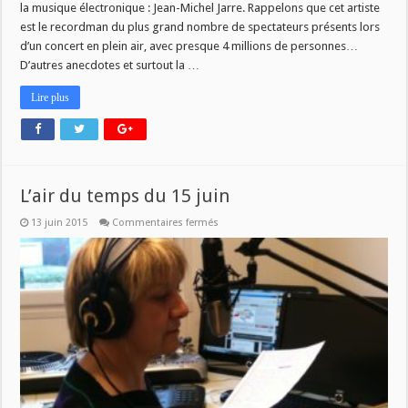
juin
la musique électronique : Jean-Michel Jarre. Rappelons que cet artiste
est le recordman du plus grand nombre de spectateurs présents lors
d’un concert en plein air, avec presque 4 millions de personnes…
D’autres anecdotes et surtout la …
Lire plus
L’air du temps du 15 juin
sur
13 juin 2015
Commentaires fermés
L’air
du
temps
du
15
juin