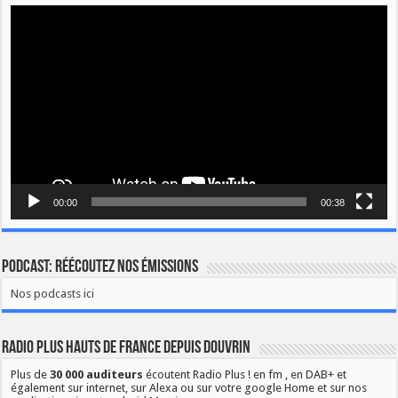
Lecteur
vidéo
00:00
00:38
Podcast: Réécoutez nos émissions
Nos podcasts ici
Radio Plus Hauts de France depuis Douvrin
Plus de
30 000 auditeurs
écoutent Radio Plus ! en fm , en DAB+ et
également sur internet, sur Alexa ou sur votre google Home et sur nos