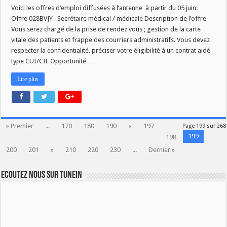
Vos
offres
Voici les offres d’emploi diffusées à l’antenne à partir du 05 juin:
d’emploi
Offre 028BVJY Secrétaire médical / médicale Description de l’offre
–
Semaine
Vous serez chargé de la prise de rendez vous ; gestion de la carte
du
vitale des patients et frappe des courriers administratifs. Vous devez
05
juin
respecter la confidentialité. préciser votre éligibilité à un contrat aidé
type CUI/CIE Opportunité …
Lire plus
» Premier
...
170
180
190
«
197
Page 199 sur 268
199
198
200
201
»
210
220
230
...
Dernier »
Ecoutez nous sur TuneIn