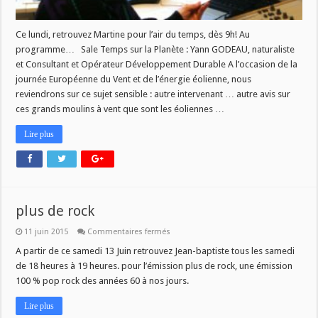
Ce lundi, retrouvez Martine pour l’air du temps, dès 9h! Au
programme… Sale Temps sur la Planète : Yann GODEAU, naturaliste
et Consultant et Opérateur Développement Durable A l’occasion de la
journée Européenne du Vent et de l’énergie éolienne, nous
reviendrons sur ce sujet sensible : autre intervenant … autre avis sur
ces grands moulins à vent que sont les éoliennes …
Lire plus
plus de rock
sur
11 juin 2015
Commentaires fermés
plus
de
A partir de ce samedi 13 Juin retrouvez Jean-baptiste tous les samedi
rock
de 18 heures à 19 heures. pour l’émission plus de rock, une émission
100 % pop rock des années 60 à nos jours.
Lire plus