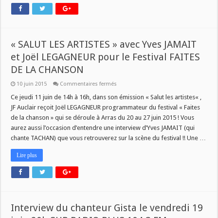
« SALUT LES ARTISTES » avec Yves JAMAIT
et Joël LEGAGNEUR pour le Festival FAITES
DE LA CHANSON
sur
10 juin 2015
Commentaires fermés
« SALUT
LES
Ce jeudi 11 juin de 14h à 16h, dans son émission « Salut les artistes« ,
ARTISTES »
JF Auclair reçoit Joël LEGAGNEUR programmateur du festival « Faites
avec
Yves
de la chanson » qui se déroule à Arras du 20 au 27 juin 2015 ! Vous
JAMAIT
aurez aussi l’occasion d’entendre une interview d’Yves JAMAIT (qui
et
Joël
chante TACHAN) que vous retrouverez sur la scène du festival !! Une …
LEGAGNEUR
pour
le
Lire plus
Festival
FAITES
DE
LA
CHANSON
Interview du chanteur Gista le vendredi 19