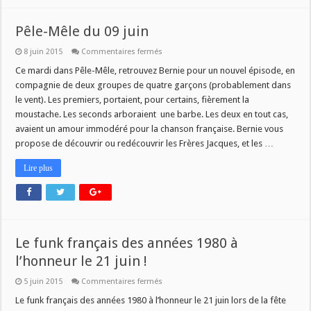
Pêle-Mêle du 09 juin
sur
8 juin 2015
Commentaires fermés
Pêle-
Mêle
Ce mardi dans Pêle-Mêle, retrouvez Bernie pour un nouvel épisode, en
du
compagnie de deux groupes de quatre garçons (probablement dans
09
juin
le vent). Les premiers, portaient, pour certains, fièrement la
moustache. Les seconds arboraient une barbe. Les deux en tout cas,
avaient un amour immodéré pour la chanson française. Bernie vous
propose de découvrir ou redécouvrir les Frères Jacques, et les …
Lire plus
Le funk français des années 1980 à
l’honneur le 21 juin !
sur
5 juin 2015
Commentaires fermés
Le
funk
Le funk français des années 1980 à l’honneur le 21 juin lors de la fête
français