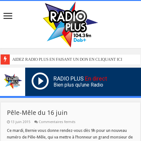
AIDEZ RADIO PLUS EN FAISANT UN DON EN CLIQUANT ICI
RADIO PLUS
En direct
Bien plus qu'une Radio
Pêle-Mêle du 16 juin
sur
13 juin 2015
Commentaires fermés
Pêle-
Mêle
Ce mardi, Bernie vous donne rendez-vous dès 9h pour un nouveau
du
numéro de Pêle-Mêle, qui va mettre à l’honneur un grand monsieur de
16