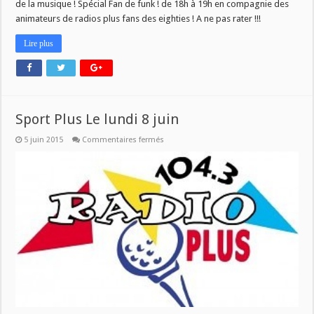
de la musique ! Spécial Fan de funk ! de 18h à 19h en compagnie des
des
années
animateurs de radios plus fans des eighties ! A ne pas rater !!!
1980
à
l’honneur
Lire plus
le
21
juin
!
Sport Plus Le lundi 8 juin
sur
5 juin 2015
Commentaires fermés
Sport
Plus
Le
lundi
8
juin